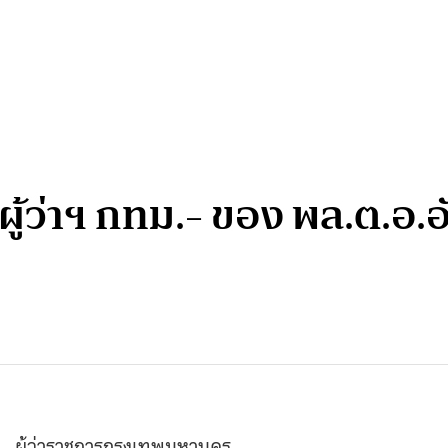
้ว่าฯ กทม.- ของ พล.ต.อ.อั
…ผู้ว่าราชการกรุงเทพมหานคร…