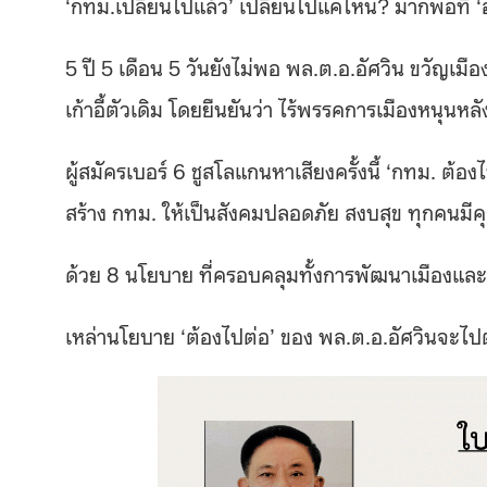
‘กทม.เปลี่ยนไปแล้ว’ เปลี่ยนไปแค่ไหน? มากพอที่ ‘อั
5 ปี 5 เดือน 5 วันยังไม่พอ พล.ต.อ.อัศวิน ขวัญเมื
เก้าอี้ตัวเดิม โดยยืนยันว่า ไร้พรรคการเมืองหนุนห
ผู้สมัครเบอร์ 6 ชูสโลแกนหาเสียงครั้งนี้ ‘กทม. ต้อง
สร้าง กทม. ให้เป็นสังคมปลอดภัย สงบสุข ทุกคนมีคุ
ด้วย 8 นโยบาย ที่ครอบคลุมทั้งการพัฒนาเมืองแ
เหล่านโยบาย ‘ต้องไปต่อ’ ของ พล.ต.อ.อัศวินจะ