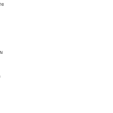
าง
จน
อ