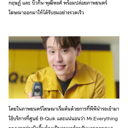
กฤษฏ์ และ บิวกิ้น-พุฒิพงศ์ พร้อมปล่อยภาพยนตร์
โฆษณาออกมาให้ได้รับชมอย่างรวดเร็ว
โดยในภาพยนตร์โฆษณาเริ่มต้นด้วยการที่พีพีนำรถเข้ามา
ใช้บริการที่ศูนย์ B-Quik และแน่นอนว่า Mr.Everything
ของเราอย่างบิวกิ้นต้องเป็นคนมาต้อนรับและคอยดูแล