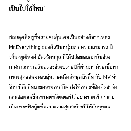
เป็นไปได้ไหม’
ท่อนฮุคติดหูที่หลายคนคุ้นเคยเป็นอย่างดีจากเพลง
Mr.Everything ของศิลปินหนุ่มมากความสามารถ บิ
วกิ้น-พุฒิพงศ์ อัสสรัตนกุล ที่ได้ปล่อยออกมาในช่วง
เทศกาลการเฉลิมฉลองช่วงปลายปีที่ผ่านมา ด้วยเนื้อหา
เพลงสุดแสนจะอบอุ่นตามสไตล์หนุ่มบิวกิ้น กับ MV น่า
รักๆ ที่มีกลิ่นอายความเฟสทีฟ ส่งให้เพลงนี้ฮิตติดชาร์ต
และฮอตจนขึ้นเทรนด์ทวิตเตอร์ได้อย่างรวดเร็ว กลาย
เป็นเพลงฟีลกู๊ดที่มอบความสุขส่งท้ายปีให้กับทุกคน