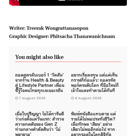
Writer: Treerak Wongrattanasopon
Graphic Designer: Phitsacha Thanawanichnam
You might also like
ถอดสูตรลับเบอร์ 1 ‘วัตสัน’
อยากเริ่มลงทุน แต่แค่เห็น
จากร้าน Health & Beauty
กราฟก็ท้อแล้ว: ถอดรหัส
สู่ Lifestyle Partner เพื่อน
พอร์ตระดับโลก ที่มือใหม่ก็
ซี้รู้ใจคนไทยทุกเจเนอเรชัน
เข้าใจและทำตามได้ทันที
7 August 2026
4 August 2026
เมื่อใบปริญญา ไม่ได้การันตี
พิมพ์หนังสือแทบตาย แต่
ว่าเก่งตั้งแต่วันแรก: สำรวจ
รายได้ไม่พอประทังชีวิต?
ความกดดันของ Gen Z
เมื่อทักษะ ‘เขียน’ อย่าง
ท่ามกลางคำตัดสินว่า ‘ไม่
เดียวไม่พออีกต่อไป หาก
พยายาม’
อยากรอดในโลกดิจิทัล