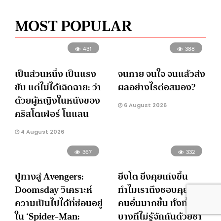
MOST POPULAR
431
388
เป็นส่วนหนึ่ง เป็นแรง
จนกาย จนใจ จนแล้วส่ง
ขับ แต่ไม่ได้เฉิดฉาย: ว่า
ผลอย่างไรต่อสมอง?
ด้วยผู้หญิงในหนังของ
6 August 2026
คริสโตเฟอร์ โนแลน
4 August 2026
367
332
ปูทางสู่ Avengers:
ยิ่งโต ยิ่งคุยเก่งขึ้น
Doomsday วิเคราะห์
ทำไมเราถึงชอบคุยกับ
ความเป็นไปได้ที่ซ่อนอยู่
คนอื่นมากขึ้น ทั้งที่
ใน ‘Spider-Man:
บางทีไม่รู้จักกันด้วยซ้ำ