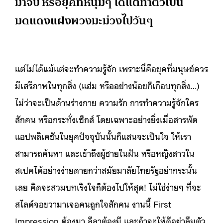
มาจีบ หรือยุคที่หนุ่มๆ ได้แต่ทำตัวเป็น
มดแดงแฝงพวงมะม่วงไปวันๆ
แต่ไม่ได้แม้แต่จะทำความรู้จัก เพราะนี่คือยุคที่มนุษย์ควร
มีเสรีภาพในทุกสิ่ง (แฮ่ม หรืออย่างน้อยก็เกือบทุกสิ่ง…)
ไม่ว่าจะเป็นด้านร่างกาย ความรัก การทำความรู้จักใคร
สักคน หรือกระทั่งเซ็กส์ โดยเฉพาะอย่างยิ่งเมื่อสารพัด
แอปพลิเคชันในยุคปัจจุบันนั้นก็แสนจะเป็นใจ ให้เรา
สามารถค้นหา และเข้าถึงผู้ชายในฝัน หรือหญิงสาวใน
สเปคได้อย่างง่ายดายกว่าสมัยมาลัยไทยรัฐ
อย่ากระนั้น
เลย คิดจะสวมบทเริงใจก็ต้องไปให้สุด! ไม่ใช่ง่ายๆ ที่จะ
สไลด์จอขวามาเจอคนถูกใจสักคน งานนี้ First
Impression ต้องมา ลีลาต้องมี และถ้าจะให้ดีอย่าลืมตัว