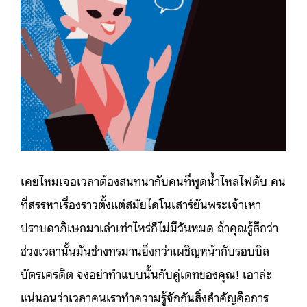
เคยไหมเจอเวลาต้องสนทนากับคนที่พูดน้ำไหลไฟดับ คน
ที่สรรหาเรื่องราวตั้งแต่สมัยไดโนเสาร์ยันพระเจ้าเหา
ปราบดาภิเษกมาเล่าเท่าไหร่ก็ไม่มีวันหมด ถ้าคุณรู้สึกว่า
ช่วงเวลานั้นมันช่างทรมานยิ่งกว่าเผชิญหน้ากับรอบบิล
บัตรเครดิต จงอย่าทำแบบนั้นกับคู่เดทของคุณ! เอาล่ะ
แน่นอนว่าเวลาคนเราทำความรู้จักกันสิ่งสำคัญคือการ