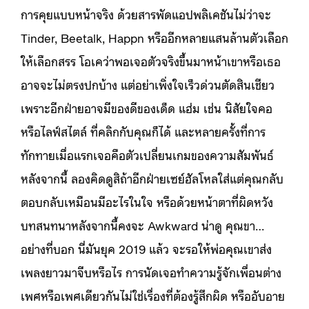
การคุยแบบหน้าจริง ด้วยสารพัดแอปพลิเคชันไม่ว่าจะ
Tinder, Beetalk, Happn หรืออีกหลายแสนล้านตัวเลือก
ให้เลือกสรร โอเคว่าพอเจอตัวจริงขึ้นมาหน้าเขาหรือเธอ
อาจจะไม่ตรงปกบ้าง แต่อย่าเพิ่งใจเร็วด่วนตัดสินเชียว
เพราะอีกฝ่ายอาจมีของดีของเด็ด แฮ่ม เช่น นิสัยใจคอ
หรือไลฟ์สไตล์ ที่คลิกกับคุณก็ได้ และหลายครั้งที่การ
ทักทายเมื่อแรกเจอคือตัวเปลี่ยนเกมของความสัมพันธ์
หลังจากนี้ ลองคิดดูสิถ้าอีกฝ่ายเซย์ฮัลโหลใส่แต่คุณกลับ
ตอบกลับเหมือนมีอะไรในใจ หรือด้วยหน้าตาที่ผิดหวัง
บทสนทนาหลังจากนี้คงจะ Awkward น่าดู คุณขา…
อย่างที่บอก นี่มันยุค 2019 แล้ว จะรอให้พ่อคุณเขาส่ง
เพลงยาวมาจีบหรือไร การนัดเจอทำความรู้จักเพื่อนต่าง
เพศหรือเพศเดียวกันไม่ใช่เรื่องที่ต้องรู้สึกผิด หรืออับอาย