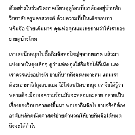
ตัวอย่างในช่วงปิดภาคเรียนฤดูร้อนที่เราต้องอยู่บ้านพัก
วิทยาลัยครูนครสวรรค์ ด้วยความที่เป็นเด็กชอบทา
นกิมจ๊อ บ๊วยเค็มมาก คุณพ่อคุณแม่เลยถามว่าให้เราลอง
ขายดูบ้างไหม
เราเลยนึกสนุกไปซื้อกิมจ๊อห่อใหญ่ๆจากตลาด แล้วมา
แบ่งขายในถุงเล็กๆ ดูว่าแต่ละถุงใส่กิมจ๊อได้กี่เม็ด และ
เราควรแบ่งอย่างไร ขายกี่บาทถึงจะเหมาะสม แถมเรา
ต้องเอามาใส่ถุงแบ่งเอง ใช้ไฟลนปิดปากถุง เราจึงได้รู้ว่า
พลาสติกเมื่อเจอความร้อนมันจะหลอมละลาย กลายเป็น
เรื่องของวิทยาศาสตร์ขึ้นมา พอเอากิมจ๊อไปขายจริงก็ต้อง
อาศัยหลักคณิตศาสตร์ช่วยคำนวณให้ขายกิมจ๊อได้หมด
ถึงจะได้กำไร