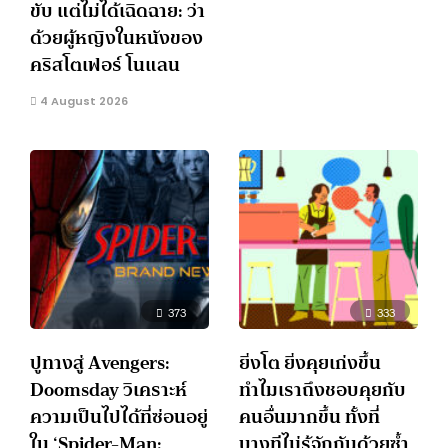
ขับ แต่ไม่ได้เฉิดฉาย: ว่า
ด้วยผู้หญิงในหนังของ
คริสโตเฟอร์ โนแลน
4 August 2026
373
333
ปูทางสู่ Avengers:
ยิ่งโต ยิ่งคุยเก่งขึ้น
Doomsday วิเคราะห์
ทำไมเราถึงชอบคุยกับ
ความเป็นไปได้ที่ซ่อนอยู่
คนอื่นมากขึ้น ทั้งที่
ใน ‘Spider-Man:
บางทีไม่รู้จักกันด้วยซ้ำ