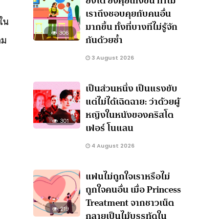
ยิ่งโต ยิ่งคุยเก่งขึ้น ทำไม
เราถึงชอบคุยกับคนอื่น
้ใน
มากขึ้น ทั้งที่บางทีไม่รู้จัก
306
กันด้วยซ้ำ
าม
3 August 2026
เป็นส่วนหนึ่ง เป็นแรงขับ
แต่ไม่ได้เฉิดฉาย: ว่าด้วยผู้
หญิงในหนังของคริสโต
301
เฟอร์ โนแลน
4 August 2026
แฟนไม่ถูกใจเราหรือไม่
ถูกใจคนอื่น เมื่อ Princess
Treatment จากชาวเน็ต
219
กลายเป็นไม้บรรทัดใน