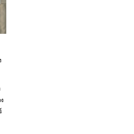
ง
ง
อง
์