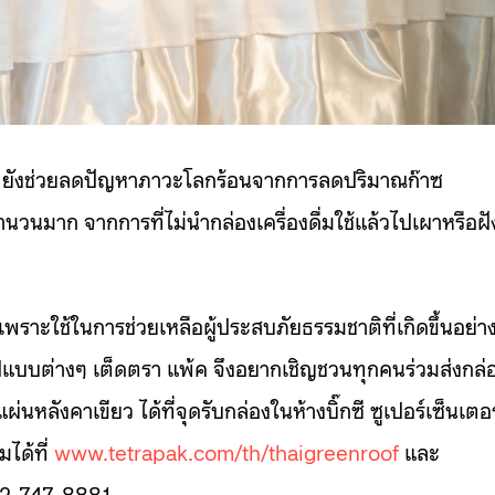
ว ยังช่วยลดปัญหาภาวะโลกร้อนจากการลดปริมาณก๊าซ
ำนวนมาก จากการที่ไม่นำกล่องเครื่องดื่มใช้แล้วไปเผาหรือฝั
เพราะใช้ในการช่วยเหลือผู้ประสบภัยธรรมชาติที่เกิดขึ้นอย่า
นรูปแบบต่างๆ เต็ดตรา แพ้ค จึงอยากเชิญชวนทุกคนร่วมส่งกล่
ผ่นหลังคาเขียว ได้ที่จุดรับกล่องในห้างบิ๊กซี ซูเปอร์เซ็นเตอร
มได้ที่
www.tetrapak.com/th/thaigreenroof
และ
02-747-8881