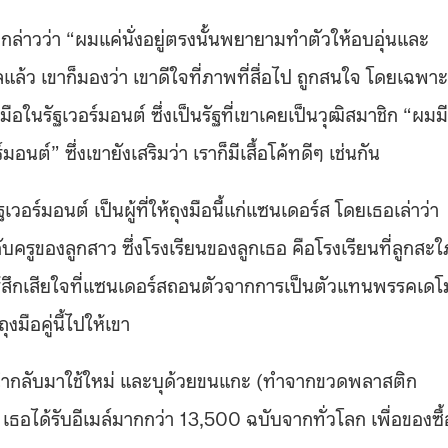
ก็กล่าวว่า “ผมแค่นั่งอยู่ตรงนั้นพยายามทำตัวให้อบอุ่นและ
รัลแล้ว เขาก็มองว่า เขาดีใจที่ภาพที่สื่อไป ถูกสนใจ โดยเฉพาะ
อในรัฐเวอร์มอนต์ ซึ่งเป็นรัฐที่เขาเคยเป็นวุฒิสมาชิก “ผมมี
์มอนต์” ซึ่งเขายังเสริมว่า เราก็มีเสื้อโค้ทดีๆ เช่นกัน
ัฐเวอร์มอนต์ เป็นผู้ที่ให้ถุงมือนี้แก่แซนเดอร์ส โดยเธอเล่าว่า
ครูของลูกสาว ซึ่งโรงเรียนของลูกเธอ คือโรงเรียนที่ลูกสะใภ
รู้สึกเสียใจที่แซนเดอร์สถอนตัวจากการเป็นตัวแทนพรรคเดโ
งมือคู่นี้ไปให้เขา
์ที่นำกลับมาใช้ใหม่ และบุด้วยขนแกะ (ทำจากขวดพลาสติก
ง เธอได้รับอีเมล์มากกว่า 13,500 ฉบับจากทั่วโลก เพื่อของซื้