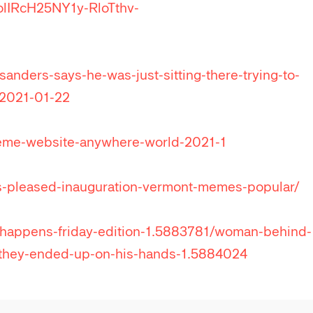
lIRcH25NY1y-RloTthv-
anders-says-he-was-just-sitting-there-trying-to-
-2021-01-22
meme-website-anywhere-world-2021-1
s-pleased-inauguration-vermont-memes-popular/
t-happens-friday-edition-1.5883781/woman-behind-
w-they-ended-up-on-his-hands-1.5884024