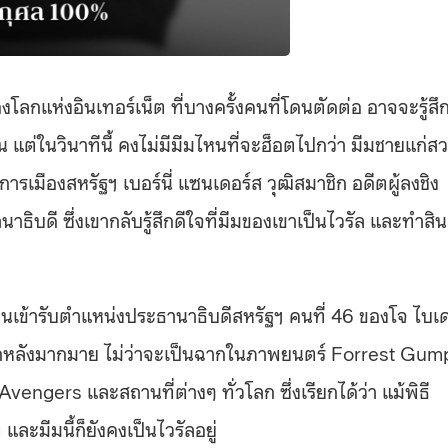
ลกแห่งอินเทอร์เน็ต ที่บางครั้งคนที่โดนตัดต่อ อาจจะรู้สึ
น แต่ในวินาทีนี้ คงไม่มีมีมไหนที่จะฮ็อตไปกว่า มีมชายแก่ส
ักการเมืองสหรัฐฯ เบอร์นี่ แซนเดอร์ส วุฒิสมาชิก อดีตผู้ลงชิง
ิบดี ซึ่งเขากลับรู้สึกดีใจที่มีมของเขาเป็นไวรัล และทำสิน
เข้ารับตำแหน่งประธานาธิบดีสหรัฐฯ คนที่ 46 ของโจ ไบเ
ับฉากหลังมากมาย ไม่ว่าจะเป็นฉากในภาพยนตร์ Forrest Gum
vengers และสถานที่ต่างๆ ทั่วโลก ซึ่งเรียกได้ว่า แม้พิธี
ะมีมนี้ก็ยังคงเป็นไวรัลอยู่