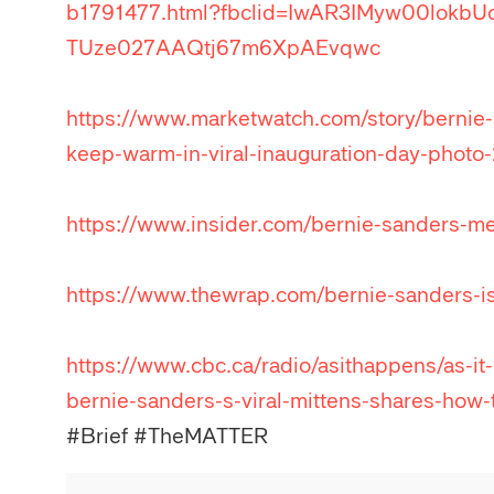
b1791477.html?fbclid=IwAR3IMyw00lokbUo
TUze027AAQtj67m6XpAEvqwc
https://www.marketwatch.com/story/bernie-s
keep-warm-in-viral-inauguration-day-photo
https://www.insider.com/bernie-sanders-
https://www.thewrap.com/bernie-sanders-i
https://www.cbc.ca/radio/asithappens/as-i
bernie-sanders-s-viral-mittens-shares-ho
#Brief #TheMATTER