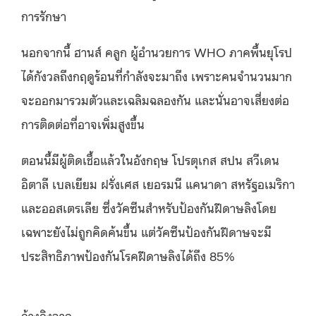
การรักษา
นอกจากนี้ ฮานส์ คลูก ผู้อำนวยการ
WHO
ภาคพื้นยุโรป
ได้กังวลถึงกฤดูร้อนที่กำลังจะมาถึง เพราะคนจำนวนมาก
จะออกมารวมตัวและเฉลิมฉลองกัน และนั่นอาจเสี่ยงต่อ
การติดต่อที่อาจเพิ่มสูงขึ้น
ตอนนี้มีผู้ติดเชื้อแล้วในอังกฤษ โปรตุเกส สปน สวีเดน
อิตาลี เบลเยียม ฝรั่งเศส เยอรมนี แคนาดา สหรัฐอเมริกา
และออสเตรเลีย ซึ่งวัคซีนสำหรับป้องกันฝีดาษลิงโดย
เฉพาะยังไม่ถูกคิดค้นขึ้น แต่วัคซีนป้องกันฝีดาษจะมี
ประสิทธิภาพป้องกันโรคฝีดาษลิงได้ถึง
85%
อ้างอิงจาก