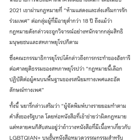
2021 เขาผ่านกฎหมายที่ “ห้ามแสดงและส่งเสริมการรัก
ร่วมเพศ” ต่อกลุ่มผู้ที่มีอายุต่ำกว่า 18 ปี ถึงแม้ว่า
กฎหมายดังกล่าวจะถูกวิจารณ์อย่างหนักจากกลุ่มสิทธิ
มนุษยชนและสหภาพยุโรปก็ตาม
ซึ่งคณะกรรมาธิการยุโรปได้กล่าวถึงการกระทำของฮังการี
ต่อศาลยุติธรรมของสหภาพยุโรปว่า “กฎหมายนี้เลือก
ปฏิบัติต่อผู้คนบนพื้นฐานของรสนิยมทางเพศและอัต
ลักษณ์ทางเพศ”
ทั้งนี้
นยารี่
กล่าวเสริมว่า “ผู้จัดพิมพ์บางรายยอมทำตาม
คำสั่งของรัฐบาล โดยห่อหนังสือที่เข้าข่ายว่าผิดกฎหมาย
แต่หลายคนก็สับสนอยู่ว่าถ้าวางหนังสือที่มีเนื้อหาเกี่ยวกับ
LGBTQIAN+ บนชั้นหนังสือหมวดวรรณกรรมสำหรับ