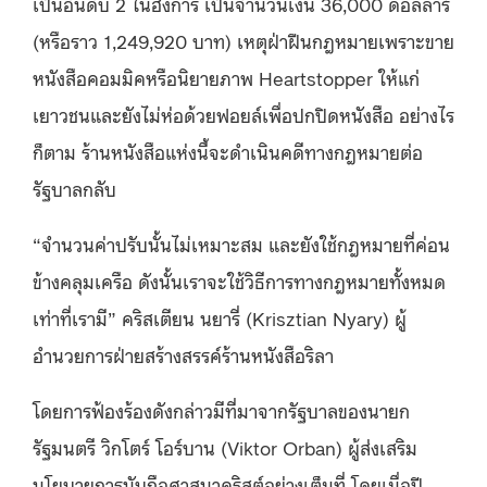
เป็นอันดับ 2 ในฮังการี เป็นจำนวนเงิน 36,000 ดอลล่าร์
(หรือราว
1,249,920 บาท
) เหตุฝ่าฝืนกฎหมายเพราะขาย
หนังสือคอมมิคหรือนิยายภาพ Heartstopper ให้แก่
เยาวชนและยังไม่ห่อด้วยฟอยล์เพื่อปกปิดหนังสือ อย่างไร
ก็ตาม ร้านหนังสือแห่งนี้จะดำเนินคดีทางกฎหมายต่อ
รัฐบาลกลับ
“จำนวนค่าปรับนั้นไม่เหมาะสม และยังใช้กฎหมายที่ค่อน
ข้างคลุมเครือ ดังนั้นเราจะใช้วิธีการทางกฎหมายทั้งหมด
เท่าที่เรามี”
คริสเตียน นยารี่ (
Krisztian Nyary) ผู้
อำนวยการฝ่ายสร้างสรรค์ร้านหนังสือริลา
โดยการฟ้องร้องดังกล่าวมีที่มาจากรัฐบาลของนายก
รัฐมนตรี
วิกโตร์ โอร์บาน (
Viktor Orban) ผู้ส่งเสริม
นโยบายการนับถือศาสนาคริสต์อย่างเต็มที่ โดยเมื่อปี