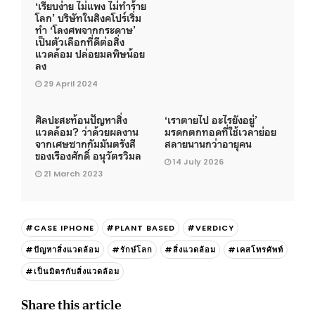
‘เรียบง่าย ไม่แพง ไม่ทำร้าย
โลก’ บริษัทในสิงคโปร์เริ่ม
ทำ ‘โลงศพจากกระดาษ’
เป็นตัวเลือกที่ดีต่อสิ่ง
แวดล้อม ปล่อยมลพิษน้อย
ลง
29 April 2024
ศิลปะสะท้อนปัญหาสิ่ง
‘เราตายไป อะไรยังอยู่’
แวดล้อม? ว่าด้วยผลงาน
มรดกตกทอดที่ใช้เวลาย่อย
จากเศษซากกัมมันตรังสี
สลายนานกว่าอายุคน
ของเรืองศักดิ์ อนุวัตรวิมล
14 July 2026
21 March 2023
#CASE IPHONE
#PLANT BASED
#VERDICY
#ปัญหาสิ่งแวดล้อม
#รักษ์โลก
#สิ่งแวดล้อม
#เคสโทรศัพท์
#เป็นมิตรกับสิ่งแวดล้อม
Share this article