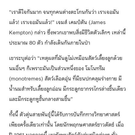
“เราดีใจกันมาก จนทุกคนต่างตะโกนกันว่า เราเจอมัน
แล้ว! เราเจอมันแล้ว!” เจมส์ เคมป์ตัน (James
Kempton) กล่าว ซึ่งพวกเขาพบสิ่งมีชีวิตตัวเล็กๆ เหล่านี้
ประมาณ 80 ตัว กำลังเดินกันภายในป่า
เขาระบุต่อว่า “เหตุผลที่มันดูไม่เหมือนสัตว์เลี้ยงลูกด้วย
นมอื่นๆ ก็เพราะมันเป็นส่วนหนึ่งของ โมโนทรีม
(monotremes) สัตว์เลือดอุ่น ที่มีขนปกคลุมร่างกาย มี
น้ำนมสำหรับเลี้ยงลูกอ่อน มีกระดูกขากรรไกรล่างชิ้นเดียว
และมีกระดูกหูชั้นกลางสามชิ้น”
ทั้งนี้ ตัวตุ่นสายพันธุ์นี้ได้รับการบันทึกทางวิทยาศาสตร์
เพียงครั้งเดียวเท่านั้น โดยนักพฤกษศาสตร์ชาวดัตช์ เมื่อ
ปี 1961 นอกจากนี้ เขายังพบสัตว์ตัวตุ่นชนิดต่างๆ ทั่ว