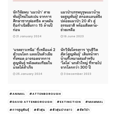
นักวิจัยพบ ‘แมวป่า’ สาย
แมวป่าบรรพบุรุษแมวบ้าน
พันธุ์ใหม่ในสเปน จากการ
จะสูญพันธุ์! สกอตแลนด์จึง
ศึกษาซากฟอสซิล คาดมัน
ปล่อยแมวป่า 20 ตัว สู่
ถือกำเนิดขึ้นราว 15 ล้านปี
ธรรมชาติ พร้อมติดตาม-
ก่อน
ช่วยเหลือ
21 January 2024
16 June 2023
‘แรดขาวเหนือ’ ที่เหลือแค่ 2
นักวิจัยโครงการ ‘ชุบชีวิต
ตัวบนโลก และเป็นตัวเมีย
สัตว์สูญพันธุ์’ เดินหน้าหา
ทั้งหมด อาจรอดจากการ
บ้านที่เหมาะสมสำหรับ
สูญพันธุ์ หลังผสมเทียมใน
‘โดโด’ นกตัวใหญ่ ที่หายไป
แรดใต้สําเร็จ
จากโลกกว่า 300 ปี
25 January 2024
3 December 2023
#ANIMAL
#ATTENBOROUGH
#DAVID ATTENBOROUGH
#EXTINCTION
#MAMMAL
#การสูญพันธุ์
#ตัวตุ่น
#ตัวตุ่นปากยาว
#สัตว์ป่า