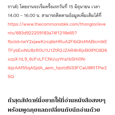
ราวด์) โดยงานจะเริ่มครั้งแรกวันที่ 15 มิถุนายน เวลา
14.00 – 16.00 น. สามารถติดตามข้อมูลเพิ่มเติมได้ที่
https://www.thecommonsbkk.com/thonglor/eve
nts/683d922259183a74f1218e65?
fbclid=IwY2xjawKzsqlleHRuA2FlbQIxMABicmlkE
TFybExiNU8zR0U1U1ZtR2JZAR4hRjxB0lPlO826
xzpX-hL9_6cFvLFCNUuyYna1bSHi0N-
ibjzAAf55qASjdA_aem_hpxtd5l33FCaU8RtTPw2
5Q
ถ้าสุดสัปดาห์นี้อยากให้ที่อ่านหนังสือสงบๆ
พร้อมพูดคุยแลกเปลี่ยนกับนักอ่านด้วย