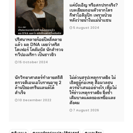
แค่บังเอิญ หรือสกปรกจริง?
เบลเยียมถอนตัวจากไตร
กีฬาโอลิมปิก เพราะป่วย
หลังว่ายน้ำในแม่น้ำแซน
5 August 2024
ปริศนาหลายร้อยปีคลี่คลาย
แล้ว ผล DNA เผยว่าคริส
โตเฟอร์ โคลัมบัส นักสำรวจ
ทวีปอเมริกา เป็นชาวยิว
15 October 2024
นักวิทยาศาสตร์ทำลายสถิติ
ไม่ด่วนสรุปเหตุกราดยิง ไม่
ตรวจดีเอนเอโบราณอายุ 2
เชิดชูผู้ก่อเหตุ สื่อมวลชน
ล้านปีของกรีนแลนด์ได้
ควรนำเสนออย่างไร เพื่อไม่
สำเร็จ
ให้ข่าวเหตุกราดยิง ยิ่งซ้ำ
เติมบาดแผลของเหยื่อและ
10 December 2022
สังคม
7 August 2026
#ดีเอนเอ
#มนุษย์ยุคก่อนประวัติศาสตร์
#เบลเยียม