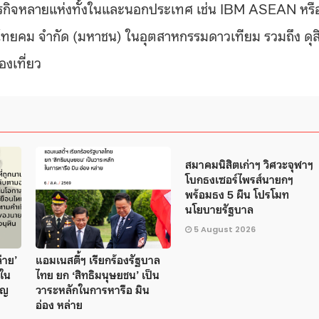
ธุรกิจหลายแห่งทั้งในและนอกประเทศ เช่น IBM ASEAN หรื
ท ไทยคม จำกัด (มหาชน) ในอุตสาหกรรมดาวเทียม รวมถึง ดุส
องเที่ยว
สมาคมนิสิตเก่าฯ วิศวะจุฬาฯ
โบกธงเซอร์ไพรส์นายกฯ
พร้อมธง 5 ผืน โปรโมท
นโยบายรัฐบาล
5 August 2026
่าย’
แอมเนสตี้ฯ เรียกร้องรัฐบาล
 ใน
ไทย ยก ‘สิทธิมนุษยชน’ เป็น
ิญ
วาระหลักในการหารือ มิน
อ่อง หล่าย