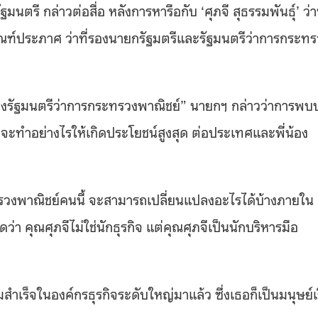
นตรี กล่าวต่อสื่อ หลังการหารือกับ ‘ศุภจี สุธรรมพันธุ์’ ว่าท
ทัณฑ์ประภาศ ว่าที่รองนายกรัฐมตรีและรัฐมนตรีว่าการกระท
หน่งรัฐมนตรีว่าการกระทรวงพาณิชย์” นายกฯ กล่าวว่าการพบ
 ว่าจะทำอย่างไรให้เกิดประโยชน์สูงสุด ต่อประเทศและพี่น้อง
ระทรวงพาณิชย์คนนี้ จะสามารถเปลี่ยนแปลงอะไรได้บ้างภายใน
่า คุณศุภจีไม่ใช่นักธุรกิจ แต่คุณศุภจีเป็นนักบริหารมือ
สำเร็จในองค์กรธุรกิจระดับใหญ่มาแล้ว ซึ่งเธอก็เป็นมนุษย์เ