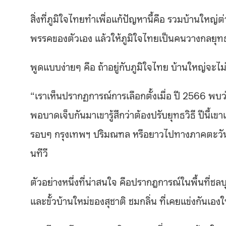
สิ่งที่ภูมิใจไทยทำเพื่อแก้ปัญหานี้คือ รวมบ้านใหญ
พรรคของตัวเอง แล้วให้ภูมิใจไทยเป็นคนวางกลยุทธ์ก
พูดแบบง่ายๆ คือ ถ้าอยู่กับภูมิใจไทย บ้านใหญ่จ
“
เราเห็นปรากฏการณ์การเลือกตั้งเมื่อ ปี
2566
พบว่
พอบาดเจ็บกันมาเขารู้สึกว่าต้องปรับยุทธวิธี ปีนี้เขา
รอบๆ กรุงเทพฯ ปริมณฑล หรือยาวไปทางภาคตะวันอ
นทีวี
ตัวอย่างหนึ่งที่น่าสนใจ คือปรากฎการณ์ในพื้นที่ชล
และขั้วบ้านใหม่ของสุชาติ ชมกลิ่น ที่เคยแข่งกันเองใ