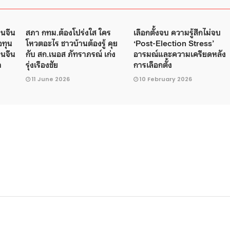
านจีน
สภา กทม.ต้องโปร่งใส ใคร
เลือกตั้งจบ ความรู้สึกไม่จบ
อทุน
โหวตอะไร ชาวบ้านต้องรู้ คุย
‘Post-Election Stress’
คนจีน
กับ สก.เนอส ภัทราภรณ์ เก่ง
อารมณ์และความเครียดหลัง
า
รุ่งเรืองชัย
การเลือกตั้ง
11 June 2026
10 February 2026