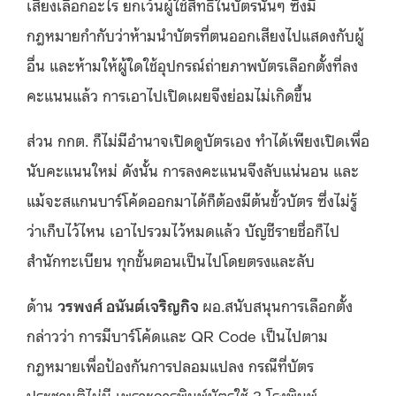
เสียงเลือกอะไร ยกเว้นผู้ใช้สิทธิในบัตรนั้นๆ ซึ่งมี
กฎหมายกำกับว่าห้ามนำบัตรที่ตนออกเสียงไปแสดงกับผู้
อื่น และห้ามให้ผู้ใดใช้อุปกรณ์ถ่ายภาพบัตรเลือกตั้งที่ลง
คะแนนแล้ว การเอาไปเปิดเผยจึงย่อมไม่เกิดขึ้น
ส่วน กกต. ก็ไม่มีอำนาจเปิดดูบัตรเอง ทำได้เพียงเปิดเพื่อ
นับคะแนนใหม่ ดังนั้น การลงคะแนนจึงลับแน่นอน และ
แม้จะสแกนบาร์โค้ดออกมาได้ก็ต้องมีต้นขั้วบัตร ซึ่งไม่รู้
ว่าเก็บไว้ไหน เอาไปรวมไว้หมดแล้ว บัญชีรายชื่อก็ไป
สำนักทะเบียน ทุกขั้นตอนเป็นไปโดยตรงและลับ
ด้าน
วรพงศ์ อนันต์เจริญกิจ
ผอ.สนับสนุนการเลือกตั้ง
กล่าวว่า การมีบาร์โค้ดและ QR Code เป็นไปตาม
กฎหมายเพื่อป้องกันการปลอมแปลง กรณีที่บัตร
ประชามติไม่มี เพราะการพิมพ์บัตรใช้ 3 โรงพิมพ์