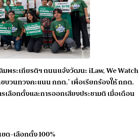
เฉลิมพระเกียรติฯ ถนนแจ้งวัฒนะ iLaw, We Watch
ขบวนทวงคะแนน กกต.’ เพื่อเรียกร้องให้ กกต.
ลือกตั้งและการออกเสียงประชามติ เมื่อเดือน
เขต-เลือกตั้ง 100%