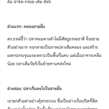
คือ น้ำจืด-กร่อย-เค็ม ดังนี้
ช่วงแรก: คลองชายฝั่ง
ดร.ธรณ์ชี้ว่า ปลาหมอคางดำไม่มีศัตรูธรรมชาติ จึงขยาย
ตัวอย่างมาก จนกลายเป็นภาพปลาเต็มคลอง และสร้าง
ผลกระทบรุนแรงเพราะเป็นพื้นที่แคบ แต่เมื่ออาหารเหลือ
น้อย ปลาเต็มวัยก็เริ่มย้ายหาแหล่งใหม่
ช่วงสอง: ปลาเริ่มลงไปในชายฝั่ง
เขายกตัวอย่างอ่าวคุ้งกระเบน ซึ่งเป็นอ่าวเกือบปิดที่ติด
กับแหล่งน้ำกร่อย อีกทั้งเป็นแหล่งหญ้าทะเลและป่าชาย