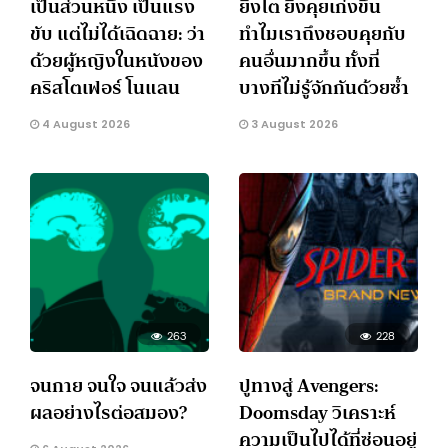
เป็นส่วนหนึ่ง เป็นแรง
ยิ่งโต ยิ่งคุยเก่งขึ้น
ขับ แต่ไม่ได้เฉิดฉาย: ว่า
ทำไมเราถึงชอบคุยกับ
ด้วยผู้หญิงในหนังของ
คนอื่นมากขึ้น ทั้งที่
คริสโตเฟอร์ โนแลน
บางทีไม่รู้จักกันด้วยซ้ำ
4 August 2026
3 August 2026
263
228
จนกาย จนใจ จนแล้วส่ง
ปูทางสู่ Avengers:
ผลอย่างไรต่อสมอง?
Doomsday วิเคราะห์
ความเป็นไปได้ที่ซ่อนอยู่