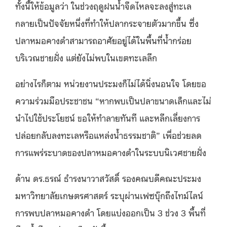
ทั้งนี้ให้ข้อมูลว่า ในช่วงฤดูฝนน้ำจืดไหลจะลงสู่ทะเล
กลายเป็นปัจจัยหนึ่งที่ทำให้ปลากระจายตัวมากขึ้น ซึ่ง
ปลาหมอคางดำสามารถอาศัยอยู่ได้ในพื้นที่น้ำกร่อย
บริเวณชายฝั่ง แต่ยังไม่พบในเขตทะเลลึก
อย่างไรก็ตาม หน่วยงานประมงก็ไม่ได้นิ่งนอนใจ โดยขอ
ความร่วมมือประชาชน “หากพบเป็นปลาขนาดเล็กและไม่
นำไปใช้ประโยชน์ ขอให้ทำลายทันที และหลีกเลี่ยงการ
ปล่อยกลับลงทะเลหรือแหล่งน้ำธรรมชาติ” เพื่อช่วยลด
การแพร่ระบาดของปลาหมอคางดำในระบบนิเวศชายฝั่ง
ด้าน ดร.ธรณ์ ธำรงนาวาสวัสดิ์ รองคณบดีคณะประมง
มหาวิทยาลัยเกษตรศาสตร์ ระบุผ่านเฟซบุ๊กถึงไทม์ไลน์
การพบปลาหมอคางดำ โดยแบ่งออกเป็น 3 ช่วง 3 พื้นที่