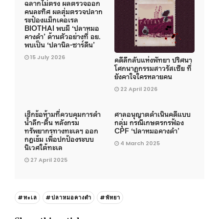
ฉลากไม่ตรง ผลตรวจออก
คนละทิศ ผลสุ่มตรวจปลาก
ระป๋องแม็กเคอเรล
BIOTHAI พบมี ‘ปลาหมอ
คางดำ’ ด้านตัวอย่างที่ อย.
พบเป็น ‘ปลานิล-ซาร์ดีน’
15 July 2026
คดีลึกลับแห่งพัทยา ปริศนา
โศกนาฏกรรมสาวรัสเซีย ที่
ยังคาใจใครหลายคน
22 April 2026
เช็กข้อห้ามที่ควบคุมการดำ
ศาลอนุญาตดำเนินคดีแบบ
น้ำลึก-ตื้น หลังกรม
กลุ่ม กรณีเกษตรกรฟ้อง
ทรัพยากรทางทะเลฯ ออก
CPF ‘ปลาหมอคางดำ’
กฎเข้ม เพื่อปกป้องระบบ
4 March 2025
นิเวศใต้ทะเล
27 April 2025
#ทะเล
#ปลาหมอคางดำ
#พัทยา