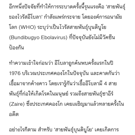
อีกหนึ่งปัจจัยที่ทำให้การระบาดครั้งนี้รุนแรงคือ ‘สายพันธุ์
ของไวรัสอีโบลา’ กำลังแพร่กระจาย โดยองค์การอนามัย
โลก (WHO) ระบุว่าเป็นไวรัสสายพันธุ์บุนดิบูโย
(Bundibugyo Ebolavirus) ที่ปัจจุบันยังไม่มีวัคซีน
ป้องกัน
ทำความเข้าใจก่อนว่า อีโบลาถูกค้นพบครั้งแรกในปี
1976 บริเวณประเทศคองโกในปัจจุบัน และคาดกันว่า
เชื้อมาจากค้างคาว โดยเรารู้กันว่าเชื้ออีโบลามี 4 สาย
พันธุ์ที่ก่อให้เกิดโรคในมนุษย์ รวมถึงสายพันธุ์ซาอีร์
(Zaire) ซึ่งประเทศคองโก เคยเผชิญมาแล้วหลายครั้งใน
อดีต
อย่างไรก็ตาม สำหรับ ‘สายพันธุ์บุนดิบูโย’ เคยเกิดการ