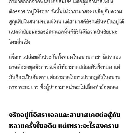
ฮามาสออกจากพื้นที่โดยสิ้นเชิง แต่กลุ่มฮามาสเพียง
ต้องการ ‘อยู่ให้รอด’ ดังนั้นไม่ว่าฮามาสจะเผชิญกับความ
สูญเสียในสนามรบแค่ไหน แต่ฮามาสก็ยังคงยืนหยัดอยู่ได้
แปลว่าชัยชนะของอิสราเอลนั้นก็ยังไม่ถือว่าเป็นชัยชนะ
โดยสิ้นเชิง
เพื่อการปล่อยตัวประกันทั้งหมดในฉนวนกาซา อิสราเอล
อาจต้องหยุดยิงถาวรเพื่อให้ฮามาสปล่อยตัวทั้งหมด แต่
มันก็จะเป็นอันตรายต่อฮามาสในการปรากฎตัวในฉนวน
กาซาระยะยาว ซึ่งผู้นำฮามาสน่าจะไม่เสี่ยงทำข้อตกลง
จริงอยู่ที่อิสราเอลและฮามาสเคยต่อสู้กัน
หลายครั้งในอดีต แต่เพราะอะไรสงคราม