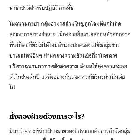
นานาชาติสำหรับปฏิบัติการนั้น
ในฉนวนกาซา กลุ่มฮามาสส่วนใหญ่ถูกโจมตีแต่ก็เกิด
สุญญากาศทางอำนาจ เนื่องจากอิสราเอลถอนตัวออกจาก
พื้นที่โดยที่ยังไม่ได้โอนอำนาจปกครองไปยังกลุ่มชาว
ปาเลสไตน์อื่นๆ ท่ามกลางความขัดแย้งที่ว่า
ใครควร
บริหารฉนวนกาซาหลังสงคราม
ส่งผลให้สงครามชะลอ
ตัวในช่วงต้นปี แต่ถึงอย่างนั้นสงครามก็ยังคงดำเนินต่อ
ไป
ทั้งสองฝ่ายต้องการอะไร?
มีบทวิเคราะห์ว่า เป้าหมายของอิสราเอลคือการกำจัดกลุ่ม