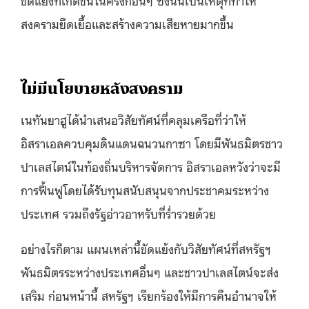
สงครามยืดเยื้อและสร้างความเสียหายมากขึ้น
ไม่มีนโยบายหลังสงคราม
เนทันยาฮูได้นำเสนอวิสัยทัศน์ที่คลุมเครือที่ว่าให้
อิสราเอลควบคุมดินแดนฉนวนกาซา โดยมีพันธมิตรชาว
ปาเลสไตน์ในท้องถิ่นบริหารจัดการ อิสราเอลหวังว่าจะมี
การฟื้นฟูโดยได้รับทุนสนับสนุนจากประชาคมระหว่าง
ประเทศ รวมถึงรัฐอ่าวอาหรับที่ร่ำรวยด้วย
อย่างไรก็ตาม แผนเหล่านี้ขัดแย้งกับวิสัยทัศน์ที่สหรัฐฯ
พันธมิตรระหว่างประเทศอื่นๆ และชาวปาเลสไตน์จะส่ง
เสริม
ก่อนหน้านี้ สหรัฐฯ เรียกร้องให้มีการคืนอำนาจให้