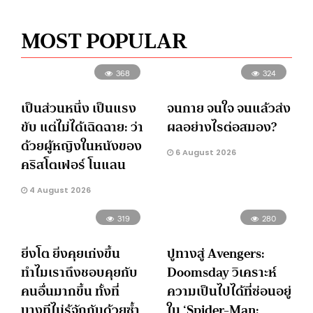
MOST POPULAR
368
324
เป็นส่วนหนึ่ง เป็นแรง
จนกาย จนใจ จนแล้วส่ง
ขับ แต่ไม่ได้เฉิดฉาย: ว่า
ผลอย่างไรต่อสมอง?
ด้วยผู้หญิงในหนังของ
6 August 2026
คริสโตเฟอร์ โนแลน
4 August 2026
319
280
ยิ่งโต ยิ่งคุยเก่งขึ้น
ปูทางสู่ Avengers:
ทำไมเราถึงชอบคุยกับ
Doomsday วิเคราะห์
คนอื่นมากขึ้น ทั้งที่
ความเป็นไปได้ที่ซ่อนอยู่
บางทีไม่รู้จักกันด้วยซ้ำ
ใน ‘Spider-Man: