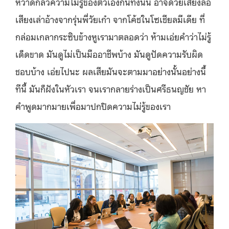
หวาดกลัวความไม่รู้ของตัวเองกันทั้งนั้น อาจด้วยเสียงลือ
เสียงเล่าอ้างจากรุ่นพี่วัยเก๋า จากโค้ชในโซเชียลมีเดีย ที่
กล่อมเกลากระซิบข้างหูเรามาตลอดว่า ห้ามเอ่ยคำว่าไม่รู้
เด็ดขาด มันดูไม่เป็นมืออาชีพบ้าง มันดูปัดความรับผิด
ชอบบ้าง เอ่ยไปนะ ผลเสียมันจะตามมาอย่างนั้นอย่างนี้
ทีนี้ มันก็ฝังในหัวเรา จนเรากลายร่างเป็นศรีธนญชัย หา
คำพูดมากมายเพื่อมาปกปิดความไม่รู้ของเรา