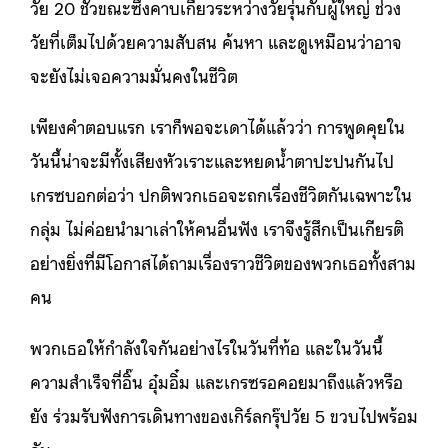
วัย 20 ชั่วขณะซึ่งคาบเกี่ยวระหว่างวัยรุ่นกับผู้ใหญ่ ช่วง
วัยที่เต็มไปด้วยความสับสน ค้นหา และดูเหมือนว่าอาจ
จะยังไม่เจอความมั่นคงในชีวิต
เพียงคำตอบแรก เราก็พอจะเดาได้แล้วว่า การพูดคุยใน
วันนี้น่าจะมีทั้งเสียงหัวเราะและหยดน้ำตาปะปนกันไป
เกรซบอกต่อว่า ปกติพวกเธอจะถกเรื่องชีวิตกันเฉพาะใน
กลุ่ม ไม่ค่อยนำมาเล่าให้คนอื่นฟัง เราจึงรู้สึกเป็นเกียรติ
อย่างยิ่งที่มีโอกาสได้ถามเรื่องราวชีวิตของพวกเธอทั้งสาม
คน
พวกเธอให้กำลังใจกันอย่างไรในวันที่ท้อ และในวันนี้
ความสำเร็จที่อิ๊น อุ๋มอิ๋ม และเกรซรอคอยมาถึงแล้วหรือ
ยัง ร่วมรับฟังการเดินทางของเกิร์ลกรุ๊ปวัย 5 ขวบไปพร้อม