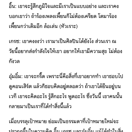
อิ๊น: เขาจะรู้สึกภูมิใจและมีเราเป็นแบบอย่าง และเราคง
บอกเขาว่า ถ้าร้องเพลงเพี้ยนก็ไม่ต้องเครียด โตมาร้อง
เพี้ยนกว่าเดิมอีก ล้อเล่น (หัวเราะ)
เกรซ: เขาคงงงว่า เรามาเป็นศิลปินได้ยังไง ส่วนเรา ณ
วัยนี้อยากส่งกำลังใจให้เขา อยากให้เขามีความสุข ไม่ต้อง
กังวล
อุ๋มอิ๋ม: เขาจะกรี๊ด เพราะนี่คือสิ่งที่เขาอยากทำ เขาชอบไป
ดูคอนเสิร์ต แล้วก็ชอบคิดอยู่ตลอดว่า ถ้าเขาได้ยืนอยู่บน
เวที เขาจะคิดอะไร รู้สึกอะไร พูดอะไร ซึ่งวันนี้ เขาคนนั้น
กลายมาเป็นเราที่ได้ทำสิ่งนี้แล้ว
เมื่อบรรลุเป้าหมาย ย่อมเป็นธรรมดาที่เป้าหมายใหม่จะ
ปรากฏขึ้นในความคิด อิ๊น เกรซ และอุ๋มอิ๋ม แม้ได้ทำในสิ่ง