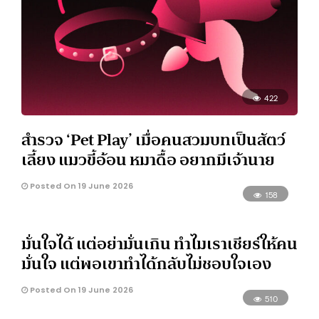
422
สำรวจ ‘Pet Play’ เมื่อคนสวมบทเป็นสัตว์
เลี้ยง แมวขี้อ้อน หมาดื้อ อยากมีเจ้านาย
Posted On 19 June 2026
158
มั่นใจได้ แต่อย่ามั่นเกิน ทำไมเราเชียร์ให้คน
มั่นใจ แต่พอเขาทำได้กลับไม่ชอบใจเอง
Posted On 19 June 2026
510