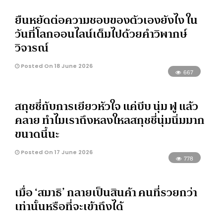
ยืนหยัดต่อความชอบของตัวเองยังไง ใน
วันที่โลกออนไลน์เต็มไปด้วยคำวิพากษ์
วิจารณ์
Posted On 18 June 2026
667
สกุชชี่กับการเยียวหัวใจ แค่บีบ นุ่ม ฟู แล้ว
คลาย ทำไมเราถึงหลงใหลสกุชชี่นุ่มนิ่มมาก
ขนาดนี้นะ
Posted On 17 June 2026
778
เมื่อ ‘สมาธิ’ กลายเป็นสินค้า คนที่รวยกว่า
เท่านั้นหรือที่จะเข้าถึงได้