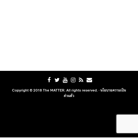
Copyright © 2018 The MATTER. All rights reserved. ·
นโยบายความเป็น
ส่วนตัว