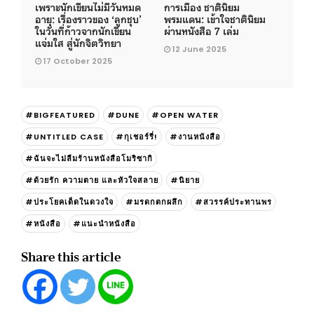
​​เพราะนักเขียนไม่มีวันหมด
การเมือง ชาตินิยม
อายุ: เรื่องราวของ ‘ลูกชุบ’
พรมแดน: เข้าใจชาตินิยม
ในวันที่ก้าวจากนักเขียน
ผ่านหนังสือ 7 เล่ม
แจ่มใส สู่นักจิตวิทยา
12 June 2025
17 October 2025
#BIGFEATURED
#DUNE
#OPEN WATER
#UNTITLED CASE
#กุเชอร์รี่!
#งานหนังสือ
#ฉันจะไม่ลืมร้านหนังสือโมริซากิ
#ด้วยรัก ความตาย และหัวใจสลาย
#นิยาย
#ประโยคเด็ดในดวงใจ
#มรดกตกผลึก
#สวรรค์ประทานพร
#หนังสือ
#แนะนำหนังสือ
Share this article