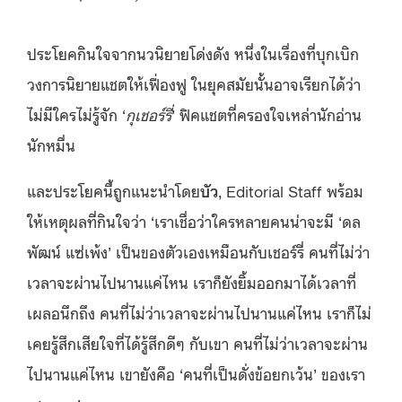
ประโยคกินใจจากนวนิยายโด่งดัง หนึ่งในเรื่องที่บุกเบิก
วงการนิยายแชตให้เฟื่องฟู ในยุคสมัยนั้นอาจเรียกได้ว่า
ไม่มีใครไม่รู้จัก ‘
กุเชอร์รี่
’ ฟิคแชตที่ครองใจเหล่านักอ่าน
นักหมื่น
และประโยคนี้ถูกแนะนำโดย
บัว
, Editorial Staff พร้อม
ให้เหตุผลที่กินใจว่า ‘เราเชื่อว่าใครหลายคนน่าจะมี ‘ดล
พัฒน์ แซ่เพ้ง’ เป็นของตัวเองเหมือนกับเชอร์รี่ คนที่ไม่ว่า
เวลาจะผ่านไปนานแค่ไหน เราก็ยังยิ้มออกมาได้เวลาที่
เผลอนึกถึง คนที่ไม่ว่าเวลาจะผ่านไปนานแค่ไหน เราก็ไม่
เคยรู้สึกเสียใจที่ได้รู้สึกดีๆ กับเขา คนที่ไม่ว่าเวลาจะผ่าน
ไปนานแค่ไหน เขายังคือ ‘คนที่เป็นดั่งข้อยกเว้น’ ของเรา