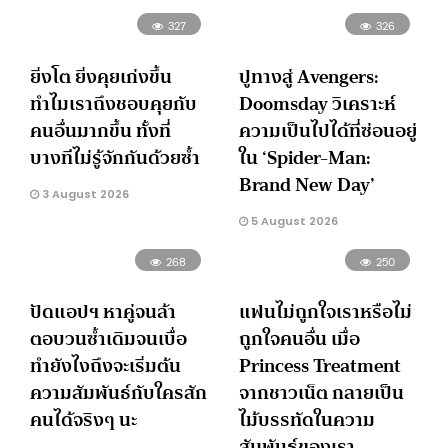
327
326
ยิ่งโต ยิ่งคุยเก่งขึ้น
ปูทางสู่ Avengers:
ทำไมเราถึงชอบคุยกับ
Doomsday วิเคราะห์
คนอื่นมากขึ้น ทั้งที่
ความเป็นไปได้ที่ซ่อนอยู่
บางทีไม่รู้จักกันด้วยซ้ำ
ใน ‘Spider-Man:
Brand New Day’
3 August 2026
5 August 2026
268
250
ปัดแอปฯ หาคู่จนล้า
แฟนไม่ถูกใจเราหรือไม่
ตอบวนซ้ำเดิมจนเบื่อ
ถูกใจคนอื่น เมื่อ
ทำยังไงถึงจะเริ่มต้น
Princess Treatment
ความสัมพันธ์กับใครสัก
จากชาวเน็ต กลายเป็น
คนได้จริงๆ นะ
ไม้บรรทัดในความ
สัมพันธ์ของเรา