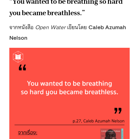
“You wanted to be breathing so hard
you became breathless.”
จากหนังสือ
Open Water
เขียนโดย
Caleb Azumah
Nelson