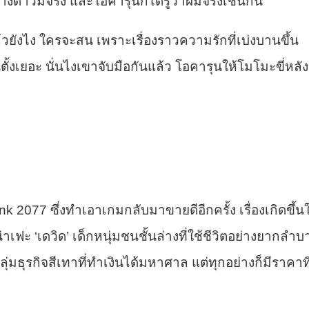
์ต่างดาวมีจริง และโอคารุนก็ได้รู้ว่าผีมีจริงเช่นกัน
วยังไง ใครจะสน เพราะเรื่องราวความรักที่เบ่งบานขึ้น
ั้งเยอะ นั่นไงเขาจับมือกันแล้ว โอคารุนให้โมโมะขี่หลัง
k 2077 ซึ่งทำเอาเกมกลับมาขายดีอีกครั้ง เรื่องเกิดขึ้น
าเฟะ ‘เดวิด’ เด็กหนุ่มชนชั้นล่างที่ใช้ชีวิตอย่างยากลำบ
ุ่มธุรกิจสีเทาที่ทำเงินได้มหาศาล แต่ทุกอย่างก็มีราคาที