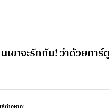
เขาจะรักกัน! ว่าด้วยการ์
มนซ์ต่างหาก!