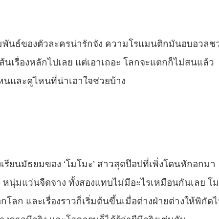
วามสัมพันธ์ของตัวละครน่ารักจัง ความโรแมนติกมันอบอวลช
มเส้นเรื่องหลักไปเลย แต่เอาเถอะ โลกจะแตกก็ไม่สนแล้ว
หนและคู่ไหนที่น่าเอาใจช่วยบ้าง
รงเรียนมัธยมของ ‘โมโมะ’ สาวสุดป๊อปที่เพิ่งโดนหักอกมา
) หนุ่มแว่นจืดจาง ทั้งสองแทบไม่มีอะไรเหมือนกันเลย โม
อกโลก และเรื่องราวก็เริ่มต้นขึ้นเมื่อต่างฝ่ายต่างให้พิกัด