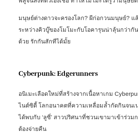
พิสูจน์สิ่งที่ตัวเองเชื่อ ทำให้โมโมะได้รู้ว่ามนุษย
มนุษย์ต่างดาวจะครองโลก? ผีก่อกวนมนุษย์? แล้
ระหว่างคิวบู๊ของโมโมะกับโอคารุนน่าลุ้นกว่ากันต
ด้วย รักกันสักทีได้มั้ย
Cyberpunk: Edgerunners
อนิเมะเลือดใหม่ที่สร้างจากเนื้อหาเกม Cyberpun
ไนต์ซิตี้ โลกอนาคตที่ความเหลื่อมล้ำกัดกินจนเน่
ได้พบกับ ‘ลูซี่’ สาวปริศนาที่ชวนเขามาเข้าร่วมกล
ต้องจ่ายคืน