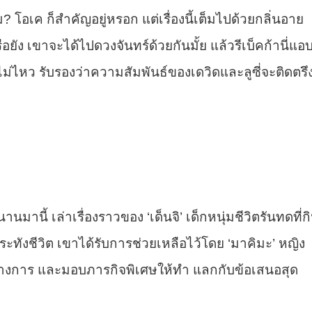
? โอเค ก็สำคัญอยู่หรอก แต่เรื่องนี้เต็มไปด้วยกลิ่นอาย
ยัง เขาจะได้ไปดวงจันทร์ด้วยกันมั้ย แล้วรีเบ็คก้านี่แอ
ไหว รับรองว่าความสัมพันธ์ของเดวิดและลูซี่จะติดตรึ
นานมานี้ เล่าเรื่องราวของ ‘เด็นจิ’ เด็กหนุ่มชีวิตรันทดที่ก
ทังชีวิต เขาได้รับการช่วยเหลือไว้โดย ‘มาคิมะ’ หญิง
งทางการ และมอบภารกิจพิเศษให้ทำ แลกกับข้อเสนอสุด