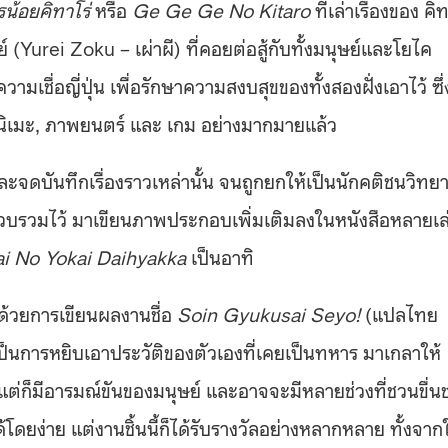
รน้อยคิทาโร่
หรือ
Ge Ge Ge No Kitaro
ที่เล่าเรื่องของ คิ
ย์ (Yurei Zoku – เผ่าผี) ที่คอยต่อสู้กับทั้งมนุษย์และโยไค
เชื่อญี่ปุ่น เพื่อรักษาความสงบสุขของทั้งสองฝั่งเอาไว้ ซึ่
ั้ง อนิเมะ, ภาพยนตร์ และ เกม อย่างมากมายแล้ว
และจดบันทึกเรื่องราวเหล่านั้น จนถูกยกให้เป็นนักคติชนวิทย
ยรวบรวมไว้ มาเขียนภาพประกอบเพิ่มเติมลงในหนังสือหลายเล
ai No Yokai Daihyakka
เป็นอาทิ
ด้วยการเขียนผลงานชื่อ
Soin Gyukusai Seyo!
(แปลไทย
็เป็นการหยิบเอาประวัติของตัวเองที่เคยเป็นทหาร มาเกลาให้
ม แต่ก็มีอารมณ์ขันของมนุษย์ และอาจจะมีหลายช่วงที่ชวนขื่น
ดยง่าย แต่งานชิ้นนี้ก็ได้รับรางวัลอย่างหลากหลาย ทั้งจาก