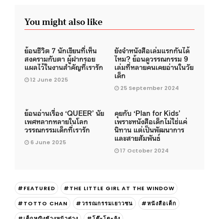
You might also like
ย้อนชีวิต 7 นักเขียนที่เห็น
ยังจำหนังสือเล่มแรกกันได้
สงครามกับตา ผู้ฝากรอย
ไหม? ย้อนดูวรรณกรรม 9
แผลไว้ในงานสำคัญที่เรารัก
เล่มที่หลายคนเคยอ่านในวัย
เด็ก
12 June 2025
25 September 2024
ย้อนอ่านเรื่อง ‘QUEER’ นัย
คุยกับ ‘Plan for Kids’
เพศหลากหลายในโลก
เพราะหนังสือเด็กไม่ใช่แค่
วรรณกรรมเด็กที่เรารัก
นิทาน แต่เป็นพัฒนาการ
และสายสัมพันธ์
6 June 2025
17 October 2024
#FEATURED
#THE LITTLE GIRL AT THE WINDOW
#TOTTO CHAN
#วรรณกรรมเยาวชน
#หนังสือเด็ก
#เด็กหญิงข้างหน้าต่าง
#โต๊ะโตะจัง