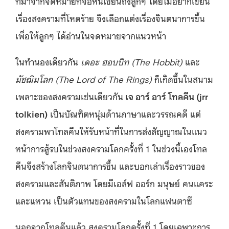
ที่มาจากจดหมายที่จอห์นเขียนถึงลูกๆ โดยไม่อยากเขียน
เรื่องสงครามที่โหดร้าย จึงเลือกแต่งเรื่องจินตนาการขึ้น
เพื่อให้ลูกๆ ได้อ่านในจดหมายจากแนวหน้า
ในทำนองเดียวกัน
เดอะ ฮอบบิท (The Hobbit)
และ
มัชฌิมโลก (The Lord of The Rings)
ก็เกิดขึ้นในสนาม
เพลาะของสงครามเช่นเดียวกัน
เจ อาร์ อาร์ โทลคีน (jrr
tolkien)
เป็นบัณฑิตหนุ่มด้านภาษาและวรรณคดี แต่
สงครามพาโทลคีนให้รับหน้าที่ในการส่งสัญญาณในแนว
หน้าการสู้รบในช่วงสงครามโลกครั้งที่ 1 ในช่วงนี้เองโทล
คีนจึงสร้างโลกจินตนาการขึ้น และบอกเล่าเรื่องราวของ
สงครามและสันติภาพ โดยมีเอล์ฟ ออร์ก มนุษย์ คนแคระ
และแหวน เป็นตัวแทนของสงครามในโลกแฟนตาซี
นอกจากโทลคีนแล้ว สงครามโลกครั้งที่ 1 โดยเฉพาะการ