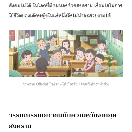
สังคมไม่ได้ ในโลกที่มืดมนลงด้วยสงคราม เงื่อนไขในการ
ใช้ชีวิตของเด็กหญิงในแง่หนึ่งจึงไม่น่าจะสวยงามได้
ภาพจาก Official Trailer – โต๊ะโตะจัง: เด็กหญิงข้างหน้าต่าง
วรรณกรรมเยาวชนกับความหวังจากยุค
สงคราม