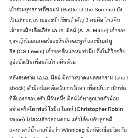
เข้าร่วมยุทธการที่ซอมน์ (Battle of the Somme) ยัง
เป็นสนามรบร่วมของนักเขียนสำคัญ 3 คนคือ โทลคีน
เจ้าของมิดเดิลเอิร์ล
เอ.เอ. มิลน์ (A. A. Milne)
เจ้าของ
ทุ่งหญ้าร้อยเอเคอร์ของ
วินนีเดอะพูห์
และ
ซีเอส ลู
อิส (CS Lewis)
เจ้าของดินแดนนาร์เนีย ซึ่งในชีวิตจริง
ลูอิสยังเป็นเพื่อนกับโทลคีนด้วย
หลังสงคราม เอ.เอ. มิลน์ มีภาวะบาดแผลสงคราม (shell
shock) ตัวมิลน์เองต้องรับการรักษา เพื่อกลับมาเป็นพ่อ
ที่ดีของครอบครัว มีวันหนึ่ง มิลน์ได้พาลูกชายตัวน้อย
อย่าง
คริสโตเฟอร์ โรบิน ไมลน์ (Christopher Robin
Milne)
ไปสวนสัตว์ลอนดอน แล้วได้พบกับลูกหมี
แคนาดาสีน้ำตาลที่ชื่อว่า Winnipeg มิลน์จึงเชื่อมโยงกับ