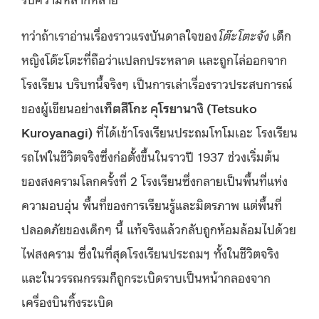
ทว่าถ้าเราอ่านเรื่องราวแรงบันดาลใจของ
โต๊ะโตะจัง
เด็ก
หญิงโต๊ะโตะที่ถือว่าแปลกประหลาด และถูกไล่ออกจาก
โรงเรียน บริบทนี้จริงๆ เป็นการเล่าเรื่องราวประสบการณ์
ของผู้เขียนอย่าง
เท็ตสึโกะ คุโรยานางิ (Tetsuko
Kuroyanagi)
ที่ได้เข้าโรงเรียนประถมโทโมเอะ โรงเรียน
รถไฟในชีวิตจริงซึ่งก่อตั้งขึ้นในราวปี 1937 ช่วงเริ่มต้น
ของสงครามโลกครั้งที่ 2
โรงเรียนซึ่งกลายเป็นพื้นที่แห่ง
ความอบอุ่น พื้นที่ของการเรียนรู้และมิตรภาพ แต่พื้นที่
ปลอดภัยของเด็กๆ นี้ แท้จริงแล้วกลับถูกห้อมล้อมไปด้วย
ไฟสงคราม ซึ่งในที่สุดโรงเรียนประถมฯ ทั้งในชีวิตจริง
และในวรรณกรรมก็ถูกระเบิดราบเป็นหน้ากลองจาก
เครื่องบินทิ้งระเบิด