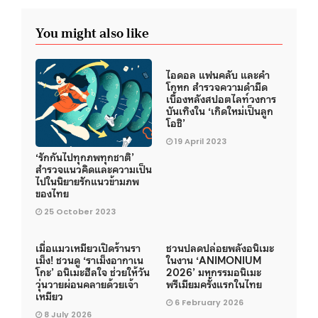
You might also like
ไอดอล แฟนคลับ และคำ
โกหก สำรวจความดำมืด
เบื้องหลังสปอตไลท์วงการ
บันเทิงใน ‘เกิดใหม่เป็นลูก
โอชิ’
19 April 2023
‘รักกันไปทุกภพทุกชาติ’
สำรวจแนวคิดและความเป็น
ไปในนิยายรักแนวข้ามภพ
ของไทย
25 October 2023
เมื่อแมวเหมียวเปิดร้านรา
ชวนปลดปล่อยพลังอนิเมะ
เม็ง! ชวนดู ‘ราเม็งอากาเน
ในงาน ‘ANIMONIUM
โกะ’ อนิเมะฮีลใจ ช่วยให้วัน
2026’ มหกรรมอนิเมะ
วุ่นวายผ่อนคลายด้วยเจ้า
พรีเมียมครั้งแรกในไทย
เหมียว
6 February 2026
8 July 2026