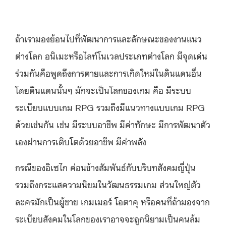
ถ้าเรามองย้อนไปที่พัฒนาการและลักษณะของงานแนว
ต่างโลก อนิเมะหรือไลท์โนเวลประเภทต่างโลก มีจุดเด่น
ร่วมกันคือพูดถึงการตายและการเกิดใหม่ในดินแดนอื่น
โดยดินแดนนั้นๆ มักจะเป็นโลกของเกม คือ มีระบบ
ระเบียบแบบเกม RPG รวมถึงมีแนวทางแบบเกม RPG
ด้วยเช่นกัน เช่น มีระบบอาชีพ มีค่าทักษะ มีการพัฒนาตัว
เองผ่านการเติบโตด้วยอาชีพ มีค่าพลัง
กรณีของอิเซไก ค่อนข้างสัมพันธ์กับบริบทสังคมญี่ปุ่น
รวมถึงกระแสความนิยมในวัฒนธรรมเกม ส่วนใหญ่ตัว
ละครมักเป็นผู้ชาย เกมเมอร์ โอตาคุ หรือคนที่ถ้ามองจาก
ระเบียบสังคมในโลกของเราอาจจะถูกนิยามเป็นคนล้ม