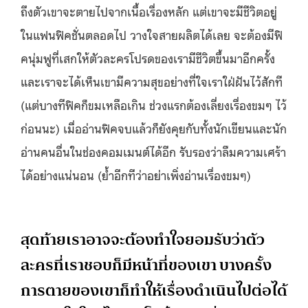
ถึงตัวเขาจะตายไปจากเนื้อเรื่องหลัก แต่เขาจะมีชีวิตอยู่
ในแฟนฟิคชั่นตลอดไป วางใจสายผลิตได้เลย จะต้องมีฟิ
คนุ่มฟูที่เสกให้ตัวละครโปรดของเรามีชีวิตขึ้นมาอีกครั้ง
และเราจะได้เห็นเขามีความสุขอย่างที่ใจเราใฝ่ฝันไว้สักที
(แต่บางทีฟิคก็ขมเหลือเกิน ช่วงแรกต้องเลี่ยงเรื่องขมๆ ไว้
ก่อนนะ) เมื่ออ่านฟิคจบแล้วก็ยังคุยกับทั้งนักเขียนและนัก
อ่านคนอื่นในช่องคอมเมนต์ได้อีก รับรองว่าลืมความเศร้า
ได้อย่างแน่นอน (ย้ำอีกทีว่าอย่าเพิ่งอ่านเรื่องขมๆ)
สุดท้ายเราอาจจะต้องทำใจยอมรับว่าตัว
ละครที่เราชอบก็มีหน้าที่ของเขา บางครั้ง
การตายของเขาก็ทำให้เรื่องดำเนินไปต่อได้