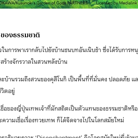
พของธรรมชาติ
นการพาเรากลับไปยังบ้านชนบทอันเนิบช้า ซึ่งได้รับการหน
ละสร้างจักรวาลในสวนหลังบ้าน
บ้านรวมถึงสวนของคุสึโนกิ เป็นพื้นที่ที่มั่นคง ปลอดภัย แ
วิตอยู่
อของญี่ปุ่นเทพเจ้าที่มักสถิตเป็นตัวแทนของธรรมชาติหรือ
ะความเชื่อเรื่องทวยเทพ ก็ได้จืดจางไปในโลกสมัยใหม่
ารอธิบายภาวะ ‘Disenchantment’ คือโลกสมัยใหม่ที่เข้าม