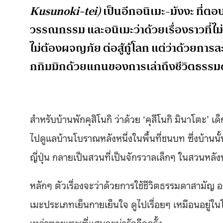
Kusunoki-tei)
เป็นอีกอนิเมะ-มังงะ ที่ตอบ
วรรณกรรม และอนิเมะว่าด้วยเรื่องราวที่ไม
ไม่ต้องผจญภัย ต่อสู้กู้โลก แต่ว่าด้วยการล
กกิมมิกด้วยแกนของการเล่าถึงชีวิตธรรมด
สำหรับบ้านพักคุสิโนกิ ว่าด้วย ‘คุสึโนกิ มินาโตะ’ เด็
ไปดูแลบ้านโบราณหลังหนึ่งในพื้นที่ชนบท ซึ่งบ้าน
ญี่ปุ่น กลายเป็นสวนที่เป็นจักรวาลเล็กๆ ในสวนหลัง
หลักๆ ตัวเรื่องจะว่าด้วยการใช้ชีวิตธรรมดาสามัญ อ
เมะประเภทเย็นกายเย็นใจ ดูไปเรื่อยๆ เหมือนอยู่ในโ
เหล่าทวยเทพที่แสนจะน่ารักอีกครั้ง