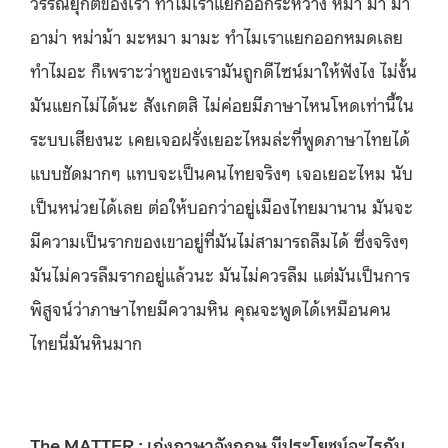
วรรณยุกต์ของเรา ทำไมเราแยกออกระหว่าง หมา ม้า มา
อาม่า หม่าม้า มะหมา มามะ ทำไมเราแยกออกหมดเลย
ทำไมอะ ก็เพราะว่าหูของเรามันถูกดีไซน์มาให้ฟังไง ไม่งั้น
มันแยกไม่ได้นะ สังเกตสิ ไม่ค่อยมีภาษาไหนโหดเท่านี้ใน
ระบบเสียงนะ เคยเจอฝรั่งเยอะไหมล่ะที่พูดภาษาไทยได้
แบบชัดมากๆ แทบจะเป็นคนไทยจริงๆ เจอเยอะไหม นับ
เป็นหน่วยได้เลย ต่อให้บอกว่าอยู่เมืองไทยมานาน มันจะ
มีความเป็นรากของเขาอยู่ที่มันไม่สามารถลืมได้ ซึ่งจริงๆ
มันไม่ควรลืมรากอยู่แล้วนะ มันไม่ควรลืม แต่มันเป็นการ
พิสูจน์ว่าภาษาไทยมีความหิน คุณจะพูดได้เหมือนคน
ไทยนี่มันหินมาก
The MATTER : เก่งภาษาอังกฤษ มีประโยชน์อะไรกับ