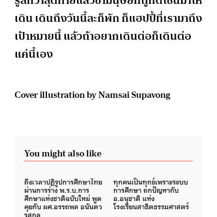
รู้สึกว่าสุดท้ายแล้วขามนุษย์ก็ถูกดีไซน์มาให้
เดิน เดินถึงวันนี้ละก็พัก ก็แฮปปี้ที่เรามาถึง
เป้าหมายนี้ แล้วถ้าอยากเดินต่อก็เดินต่อ
แค่นี้เอง
Cover illustration by Namsai Supavong
You might also like
ถึงเวลาปฏิรูปการศึกษาไทย
ทุกคนเป็นทุกข์เพราะระบบ
ผ่านการร่าง พ.ร.บ.การ
การศึกษา ถกปัญหากับ
ศึกษาแห่งชาติฉบับใหม่ พูด
อ.อนุชาติ แห่ง
คุยกับ ผศ.อรรถพล อนันตว
โรงเรียนสาธิตธรรมศาสตร์
รสกุล