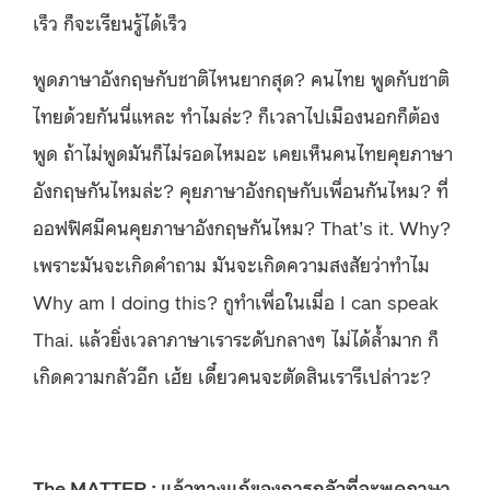
เร็ว ก็จะเรียนรู้ได้เร็ว
พูดภาษาอังกฤษกับชาติไหนยากสุด? คนไทย พูดกับชาติ
ไทยด้วยกันนี่แหละ ทำไมล่ะ? ก็เวลาไปเมืองนอกก็ต้อง
พูด ถ้าไม่พูดมันก็ไม่รอดไหมอะ เคยเห็นคนไทยคุยภาษา
อังกฤษกันไหมล่ะ? คุยภาษาอังกฤษกับเพื่อนกันไหม? ที่
ออฟฟิศมีคนคุยภาษาอังกฤษกันไหม? That’s it. Why?
เพราะมันจะเกิดคำถาม มันจะเกิดความสงสัยว่าทำไม
Why am I doing this? กูทำเพื่อในเมื่อ I can speak
Thai. แล้วยิ่งเวลาภาษาเราระดับกลางๆ ไม่ได้ล้ำมาก ก็
เกิดความกลัวอีก เฮ้ย เดี๋ยวคนจะตัดสินเรารึเปล่าวะ?
The MATTER : แล้วทางแก้ของการกลัวที่จะพูดภาษา