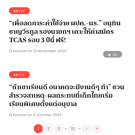
BRIEF
“เพื่อลดภาระค่าใช้จ่าย ผปค.-นร.” อนุทิน
ชาญวีรกูล รองนายกฯ เคาะให้ค่าสมัคร
TCAS รอบ 3 ปีนี้ ฟรี!
Posted On 13 November 2023
191
BRIEF
“ถ้าเขาเรียนดี อนาคตจะมีงานดีๆ ทำ” ชวน
สำรวจสาเหตุ-ผลกระทบที่เด็กไทยเริ่ม
เรียนพิเศษตั้งแต่อนุบาล
Posted On 5 October 2023
›
»
1
2
3
-
10
-