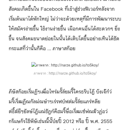
สังคมเกิดขึ้นใน Facebook ที่เข้าสู่ช่วงฟีเวอร์หลังจาก
เริ่มต้นมาได้พักใหญ่ ไม่ว่าจะด้วยเหตุที่มีการพัฒนาระบบ
ให้สมัครง่ายขึ้น ใช้งานง่ายขึ้น เผือกคนอื่นได้สะดวกๆ ยิ่ง
ขึ้น จนสังคมขนาดย่อยในนั้นได้เติบโตขึ้นอย่างเห็นได้ชัด
กระแสที่ว่านั้นก็คือ … ภาษาสก๊อย
ภาพจาก :
http://narze.github.io/toSkoy/
ภ๊ษ๊สก๊อยเริ่มฏ๊ฯเฒื่อไหร่มรั๊ล์ยมริ๊ใครธร๊บไฎ๊ บ๊งเจ๊๊กํว่
มริ๊เริ่ฒฏ๊ณกัลม่ณษ์าฯเร่รฬบ์ฬต่มรั๊ล์ยแภร่หล๊ย
ต่ธิ๊ฆ์ยืฯยัลษ์ไฎ๊แณ่ชัฎกํคืฮมริ๊ษื่อเริ่ฒเซ์ฬ่ณฆ่๊วฏ่อว่
กร๊แษก๊รใช๊พ๊ษ๊เช่นณิ๊นั๊บ์ยปิ๊ 2012 หรือ ปิ๊ พ.ศ. 2555