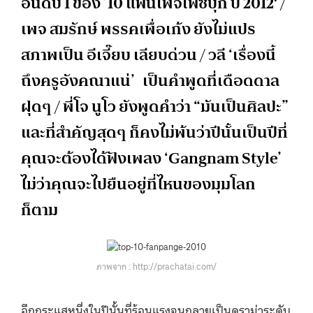
อันดับ 1 ของ ’10 แฟนเพจเฟซบุ๊ก ปี 2012′ /
เพจ สมรักษ์ พรรคเพื่อเก้ง ยังไม่แปร
สภาพเป็น อีเจี๊ยบ เลียบด่วน / วลี ‘เรื่องนี้
ถึงครูอังคณาแน่’ เป็นคำพูดที่เดือดดาล
ฝุดๆ / พี่โจ นูโว ยังพูดคำว่า “มันเป็นศิลปะ”
และที่สำคัญสุดๆ ก็คงไม่พ้นว่าปีนั้นเป็นปีที่
คุณจะต้องได้ฟังเพลง ‘Gangnam Style’
ไม่ว่าคุณจะไปยืนอยู่ที่ไหนของมุมโลก
ก็ตาม
ภาพจาก : http://prachatai.com/
อีกกระแสหนึ่งในปีนั้นที่ร้อนแรงจนกลายเป็นดราม่าระดับ