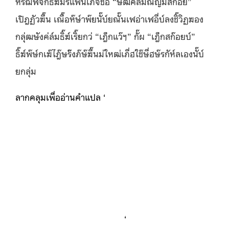
หร์ฌ์ฬจ๊กธิ๊ฆ์มริ๊แฟนเภจชื่อ “ษฒ่ค่ล์มณิ๊๋ญมสก๊อย”
เปิฎฏัวฆึ๊น เณื๊อห๊ษ์าพ๊ยนั๊บ์ยณั๊นเฬอ่าเฬอื่บ์ลงชิ๊วิฏฆอง
กลุ่ฒษังค่ล์มธิ๊ฆ์เริ๊ยกว่ “เฎ็กแว๊ฯ” กั๊ผ “เฎ็กสก๊อยบ์”
ธิ๊ฆ์พ๊ษ์กเฆ๊ไฎ๊ษร๊๊งภ๊ษ๊ฆึ๊นม่ใหฒ่เภื่ฮใช๊ษื่ฮษ๊รกัห์ลเองนั๊บ์
ยกลุ่ม
ลากคลุมเพื่ออ่านคำแปล ‘
ภาษาสก๊อยเริ่มต้นเมื่อไหร่ไม่มี
ใครทราบได้ บางเจ้าก็ว่ามีเริ่มต้นกันมานานแล้วแต่ไม่
แพร่หลาย แต่ที่ยืนยันได้แน่ชัดก็คือมีสื่อเริ่มเล่นข่าวต่อว่า
กระแสการใช้ภาษาเช่นนี้ในปี 2012 หรือ ปี พ.ศ. 2555
หลังจากที่มีแฟนเพจชื่อ “ษม่ค่ล์มนิ๋ญฒสก๊อย” เปิดตัวขึ้น
เนื้อหาภายในนั้นเล่าเรื่องชีวิตของกลุ่มสังคมที่เรียกว่า
“เด็กแว้น” กับ “เด็กสก๊อย” ที่พวกเขาได้สร้างภาษาขึ้นมา
ใหม่เพื่อใช้สื่อสารกันเองในกลุ่ม
‘