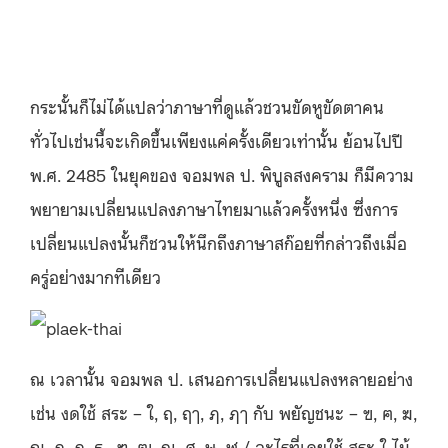
กระนั้นก็ไม่ได้แปลว่าภาษาที่ดูแล้วชวนขัดหูขัดตาคน
ทั่วไปเช่นนี้จะเกิดขึ้นเพียงแค่ครั้งเดียวเท่านั้น ย้อนไปปี
พ.ศ. 2485 ในยุคของ จอมพล ป. พิบูลสงคราม ก็มีความ
พยายามเปลี่ยนแปลงภาษาไทยมาแล้วครั้งหนึ่ง ซึ่งการ
เปลี่ยนแปลงนั้นก็ชวนให้นึกถึงภาษาสก๊อยที่กล่าวถึงเมื่อ
ครู่อย่างมากทีเดียว
ณ เวลานั้น จอมพล ป. เสนอการเปลี่ยนแปลงหลายอย่าง
เช่น งดใช้ สระ – ใ, ฤ, ฤๅ, ฦ, ฦๅ กับ พยัญชนะ – ฃ, ฅ, ฆ,
ฌ, ฎ, ฏ, ฐ , ฑ, ฒ, ณ, ศ, ษ, ฬ / อะไรที่เคยใช้ สระ ใ ไม้