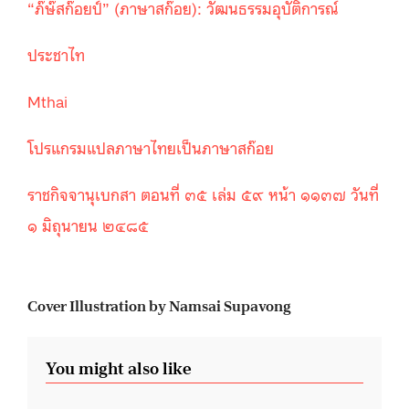
“ภ๊ษ๊สก๊อยป์” (ภาษาสก๊อย): วัฒนธรรมอุบัติการณ์
ประชาไท
Mthai
โปรแกรมแปลภาษาไทยเป็นภาษาสก๊อย
ราชกิจจานุเบกสา ตอนที่ ๓๕ เล่ม ๕๙ หน้า ๑๑๓๗ วันที่
๑ มิถุนายน ๒๔๘๕
Cover Illustration by Namsai Supavong
You might also like