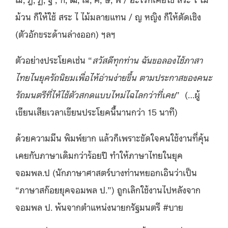
ม้วน ก็ให้ใช้ สระ ไ ไม้มลายแทน / ญ หญิง ก็ให้ตัดเชิง
(ตัวอักขระด้านล่างออก) ฯลฯ
ตัวอย่างประโยคเช่น “
สวัสดีทุกท่าน ฉันขอลองไช้ภาสา
ไทยไนยุครัถนิยมเพื่อไห้อ่านง่ายขึ้น ตามประกาสของคนะ
รัถมนตรีที่ไห้ไช้ตัวสกดแบบไหม่ไฉไลกว่าที่เคย
” (…ผู้
เขียนเสียเวลาเขียนประโยคนี้นานกว่า 15 นาที)
ด้วยความมึน พิมพ์ยาก แล้วก็เพราะขัดใจคนใช้งานที่คุ้น
เคยกับภาษาเดิมกว่าร้อยปี ทำให้ภาษาไทยในยุค
จอมพล.ป (นักภาษาศาสตร์บางท่านหยอกเอินว่าเป็น
“ภาษาสก๊อยยุคจอมพล ป.”) ถูกเลิกใช้งานไปหลังจาก
จอมพล ป. พ้นจากตำแหน่งนายกรัฐมนตรี #บาย