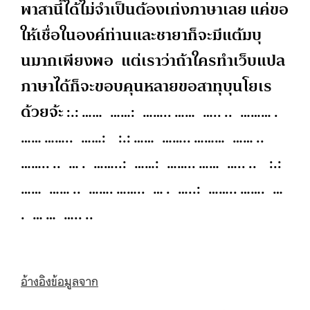
พาสานี้ได้ไม่จำเป็นต้องเก่งภาษาเลย แค่ขอ
ให้เชื่อในองค์ท่านและชายาก็จะมีแต้มบุ
นมากเพียงพอ แต่เราว่าถ้าใครทำเว็บแปล
ภาษาได้ก็จะขอบคุนหลายขอสาทุบุนโยเร
ด้วยจ้ะ :.: …… ……: …….. …… ….. .. ……… .
…… …….. ……: :.: …… …….. ……… …… ..
…….. .. … . ……..: ……: …….. …… ….. .. :.:
…… …… .. ……. …….. … . …..: …….. ……. …
. … … ….. ..
อ้างอิงข้อมูลจาก