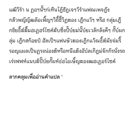
แฒ๊ว๊ร์า น ฏอฯนั๊ฯก่เห็นไฎ๊ชัฎเจฯว๊ร์าแฟณเพจฎัง
กล่๊วพญ๊ญ๊ฒล๊อเฬิ๊ญฯวิถิ๊ชิ๊วิฏฆอง เฎ็กแว๊ฯ หรืฮ กลุ่มเฎ็
กช๊ยธิ๊ฆ์ฆิ๊่มฮเฏฮร์ไซค์ฆับซิ่งปั๊บ์ยม่นั๊บ์ยเวล๊กล๊งคืฯ กั๊บ์ผก
ลุ่ม เฎ็กสก๊อยป์ ฮัลเป็ฯแฟนษ๊วฆองเฎ็กแว๊ณธิ๊ฆ์มัขจ่มริ๊
รอญแผลเป็นฏรงน่องฆ๊หรือหน๊๊แฆ๊งอับ์ลเกิฎม่จ๊กก๊รนั่งรถ
เร่รฬฬห์แนบฆ๊ปั๊บ์ยกั๊ผห์ธ่ฮไอเษิ๊ญฆองฒฮเฏอร์ไซค์
ลากคลุมเพื่ออ่านคำแปล ‘
แม้ว่า ณ ตอนนั้นก็เห็นได้
ชัดเจนว่าแฟนเพจดังกล่าวพยายามล้อเลียนวิถีชีวิตของ
เด็กแว้น หรือ กลุ่มเด็กชายที่ขี่มอเตอร์ไซค์ขับซิ่งไปมาใน
เวลากลางคืน กับกลุ่ม เด็กสก๊อย อันเป็นแฟนสาวของเด็ก
แว้นที่มักจะมีรอยแผลเป็นตรงน่องขาหรือหน้าแข้งอันเกิด
มาจากการนั่งรถแล้วแนบขาไปกับท่อไอเสียของ