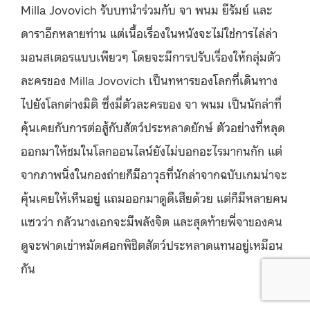
Milla Jovovich รับบทนำร่วมกับ จา พนม ยีรัมย์ และ
ดาราอีกหลายท่าน แต่เนื้อเรื่องในหนังจะไม่ใช่การไล่ล่า
มอนสเตอรแบบเพียวๆ โดยจะมีการปรับเรื่องให้กลุ่มตัว
ละครของ Milla Jovovich เป็นทหารของโลกที่เดินทาง
ไปยังโลกต่างมิติ ซึ่งมี่ตัวละครของ จา พนม เป็นนักล่าที่
คุ้นเคยกับการต่อสู้กับสัตว์ประหลาดยักษ์ ตัวอย่างที่หลุด
ออกมาให้ชมในโลกออนไลน์ยังไม่บอกอะไรมากนกัก แต่
จากภาพนิ่งในกองถ่ายก็มีอาวุธที่นักล่าจากฉบับเกมน่าจะ
คุ้นเคยให้เห็นอยู่ แถมออกมาดูดีเสียด้วย แต่ก็มีหลายคน
แซวว่า กลัวนางเอกจะมีพลังจิต และสุดท้ายพี่จาของคน
ดูจะฟาดเข่าหมัดศอกพิชิตสัตว์ประหลาดแทนอยู่เหมือน
กัน