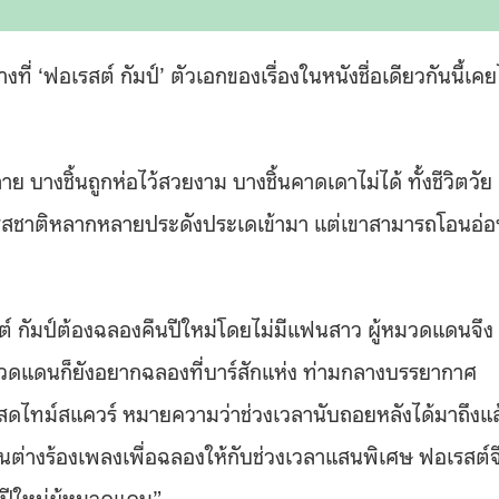
ี่ ‘ฟอเรสต์ กัมป์’ ตัวเอกของเรื่องในหนังชื่อเดียวกันนี้เคย
ย บางชิ้นถูกห่อไว้สวยงาม บางชิ้นคาดเดาไม่ได้ ทั้งชีวิตวัย
ัก รสชาติหลากหลายประดังประเดเข้ามา แต่เขาสามารถโอนอ่
ต์ กัมป์ต้องฉลองคืนปีใหม่โดยไม่มีแฟนสาว ผู้หมวดแดนจึง
ู้หมวดแดนก็ยังอยากฉลองที่บาร์สักแห่ง ท่ามกลางบรรยากาศ
ดสดไทม์สแควร์ หมายความว่าช่วงเวลานับถอยหลังได้มาถึงแล
ต่างร้องเพลงเพื่อฉลองให้กับช่วงเวลาแสนพิเศษ ฟอเรสต์จ
ดีปีใหม่ผู้หมวดแดน”