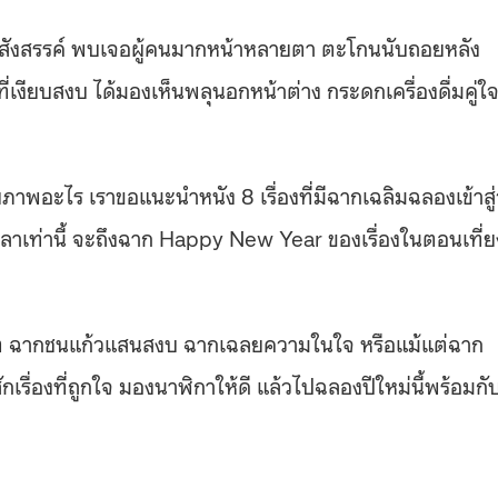
กไปสังสรรค์ พบเจอผู้คนมากหน้าหลายตา ตะโกนนับถอยหลัง
่เงียบสงบ ได้มองเห็นพลุนอกหน้าต่าง กระดกเครื่องดื่มคู่ใ
ภาพอะไร เราขอแนะนำหนัง 8 เรื่องที่มีฉากเฉลิมฉลองเข้าสู่
นเวลาเท่านี้ จะถึงฉาก Happy New Year ของเรื่องในตอนเที่ย
เน็ต ฉากชนแก้วแสนสงบ ฉากเฉลยความในใจ หรือแม้แต่ฉาก
เรื่องที่ถูกใจ มองนาฬิกาให้ดี แล้วไปฉลองปีใหม่นี้พร้อมกั