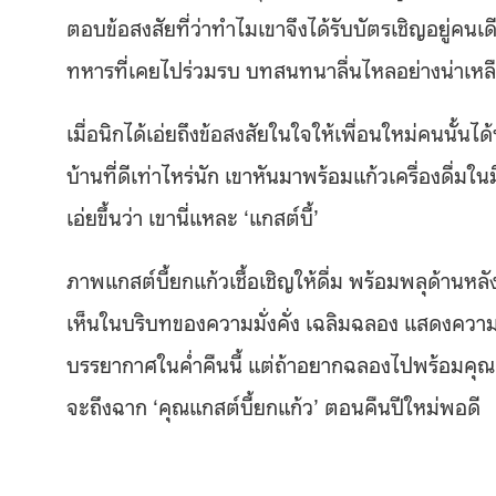
ตอบข้อสงสัยที่ว่าทำไมเขาจึงได้รับบัตรเชิญอยู่คนเดี
ทหารที่เคยไปร่วมรบ บทสนทนาลื่นไหลอย่างน่าเหลื
เมื่อนิกได้เอ่ยถึงข้อสงสัยในใจให้เพื่อนใหม่คนนั้นได
บ้านที่ดีเท่าไหร่นัก เขาหันมาพร้อมแก้วเครื่องดื่มใ
เอ่ยขึ้นว่า เขานี่แหละ ‘แกสต์บี้’
ภาพแกสต์บี้ยกแก้วเชื้อเชิญให้ดื่ม พร้อมพลุด้านหลัง
เห็นในบริบทของความมั่งคั่ง เฉลิมฉลอง แสดงความยินด
บรรยากาศในค่ำคืนนี้ แต่ถ้าอยากฉลองไปพร้อมคุณแกส
จะถึงฉาก ‘คุณแกสต์บี้ยกแก้ว’ ตอนคืนปีใหม่พอดี