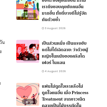
ยิ่งโต ยิ่งคุยเก่งขึ้น ทำไม
เราถึงชอบคุยกับคนอื่น
มากขึ้น ทั้งที่บางทีไม่รู้จัก
306
กันด้วยซ้ำ
จ
3 August 2026
วัน
เป็นส่วนหนึ่ง เป็นแรงขับ
แต่ไม่ได้เฉิดฉาย: ว่าด้วยผู้
ง
หญิงในหนังของคริสโต
301
เฟอร์ โนแลน
4 August 2026
บ
แฟนไม่ถูกใจเราหรือไม่
ถูกใจคนอื่น เมื่อ Princess
Treatment จากชาวเน็ต
219
กลายเป็นไม้บรรทัดใน