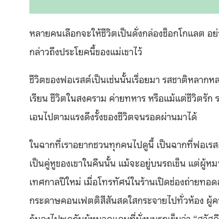
หลายคนเลือกจะให้ชีวิตเป็นดั่งกล่องช็อกโกแลต อย่างท
กล่าวถึงประโยคนี้ของแม่เขาไว้
ชีวิตของฟอเรสต์เป็นเช่นนั้นเรื่อยมา รสชาติหลากหลา
เรียน ชีวิตในสงคราม ค่ายทหาร หรือแม้แต่ชีวิตร
เอนไปตามแรงดึงรั้งของชีวิตจนรอดผ่านมาได้
ในฉากที่เราอยากชวนทุกคนไปดูนี้ เป็นฉากที่ฟอเรส
เป็นคู่หูของเขาในคืนนั้น แม้จะอยู่บนรถเข็น แต่ผ
เทศกาลปีใหม่ เมื่อโทรทัศน์ในร้านเปิดช่องถ่ายทอ
กระดาษคอนเฟตติสีสันสดใสกระจายไปทั่วห้อง ผู้คน
ก้มลงไปพูดกับผู้หมวดแดนที่นั่งบนรถเข็นว่า “สวัส