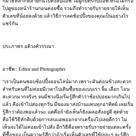
ก็มีวิธีหลากหลายกันไปทั้งลบแอพ ไม่ผูกบัตรกับแอพ หรือไม่ก็รอ
ไปดูของหน้าร้านก่อนค่อยซื้อ รวมถึงทำรายรับรายจ่ายให้เห็น
ตัวเลขที่น้อยลงด้วย แล้ววิธีการลดช้อปปิ้งของคุณเป็นอย่างไร
แชร์กัน
ประภาพร อติวงศ์วรรณา
อาชีพ :
Editor and Photographer
“เราเป็นคนชอบช้อปปิ้งออนไลน์มาก เพราะมันค่อนข้างสะดวก
สำหรับคนที่ไม่ค่อยมีเวลาไปเดินซื้อของแบบเรา จิ้ม เลือก โอน
สะดวกมากจริงๆ จนมีช่วงนึงเริ่มรู้สึกตัวว่าช้อปบ่อยมากเกินไป
แล้ว คือเข้าไปส่องทุกวัน มีของมาส่งบ้านแทบทุกอาทิตย์ เลยเริ่ม
รู้สึกว่าต้องพอแล้วนะ แต่คือถ้ายังเห็นก็ยังเผลอสั่งอยู่ดี สุดท้าย
คือ
ใช้วิธีหักดิบด้วยการลบแอพออกจากเครื่องไปเลยดีกว่า ไม่
เห็นจะได้ไม่ค่อยเข้าไปสั่ง อีกวิธีคือจดรายรับรายจ่ายแต่ละครั้ง
ที่ซื้อของ เป็นความรู้สึกว่าถ้าเริ่มเห็นตัวเลขที่ใช้เยอะๆ จะรู้สึก