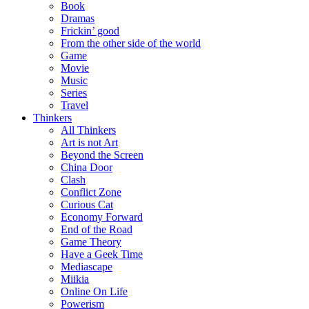
Book
Dramas
Frickin’ good
From the other side of the world
Game
Movie
Music
Series
Travel
Thinkers
All Thinkers
Art is not Art
Beyond the Screen
China Door
Clash
Conflict Zone
Curious Cat
Economy Forward
End of the Road
Game Theory
Have a Geek Time
Mediascape
Miikia
Online On Life
Powerism