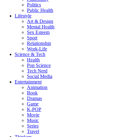
Politics
Public Health
Lifestyle
Art & Design
Mental Health
Sex Esteem
Sport
Relationship
Work-Life
Science & Tech
Health
Pop Science
Tech Nerd
Social Media
Entertainment
Animation
Book
Dramas
Game
K-POP
Movie
Music
Series
Travel
Thinkers