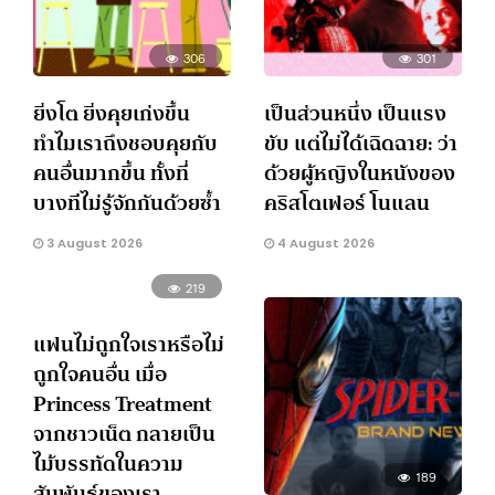
306
301
ยิ่งโต ยิ่งคุยเก่งขึ้น
เป็นส่วนหนึ่ง เป็นแรง
ทำไมเราถึงชอบคุยกับ
ขับ แต่ไม่ได้เฉิดฉาย: ว่า
คนอื่นมากขึ้น ทั้งที่
ด้วยผู้หญิงในหนังของ
บางทีไม่รู้จักกันด้วยซ้ำ
คริสโตเฟอร์ โนแลน
3 August 2026
4 August 2026
219
แฟนไม่ถูกใจเราหรือไม่
ถูกใจคนอื่น เมื่อ
Princess Treatment
จากชาวเน็ต กลายเป็น
ไม้บรรทัดในความ
189
สัมพันธ์ของเรา