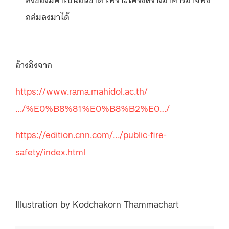
ถล่มลงมาได้
อ้างอิงจาก
https://www.rama.mahidol.ac.th/
…/%E0%B8%81%E0%B8%B2%E0…/
https://edition.cnn.com/…/public-fire-
safety/index.html
Illustration by Kodchakorn Thammachart