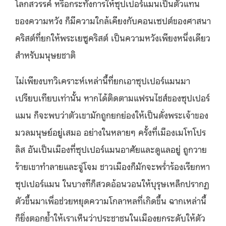
โลกสวรรค์ หรือกระทั่งการให้ซุปเปอร์แมนเป็นตัวแทน
ของความหวัง ก็มีความใกล้เคียงกับคอนเซปต์ของศาสนา
คริสต์ที่ยกให้พระเยซูคริสต์ เป็นความหวังเพียงหนึ่งเดียว
สำหรับมนุษยชาติ
ไม่เพียงบทวิเคราะห์เหล่านี้ที่ยกเอาซุปเปอร์แมนมา
เปรียบเทียบเท่านั้น หากได้ติดตามแฟรนไชส์ของซุปเปอร์
แมน ก็จะพบว่าตัวเขามักถูกยกย่องให้เป็นดั่งพระเจ้าของ
มวลมนุษย์อยู่เสมอ อย่างในหลายๆ ครั้งที่เมืองเมโทโปร
ลิส อันเป็นเมืองที่ซุปเปอร์แมนอาศัยและดูแลอยู่ ถูกวาย
ร้ายเขาทำลายและจู่โจม ชาวเมืองก็มักจะพร่ำร้องเรียกหา
ซุปเปอร์แมน ในบางทีก็สวดอ้อนวอนให้บุรุษเหล็กปรากฏ
ตัวขึ้นมาเพื่อช่วยหยุดความโกลาหลที่เกิดขึ้น ฉากเหล่านี้
ก็ยิ่งตอกย้ำให้เราเห็นว่าประชาชนในเมืองยกระดับให้ตัว