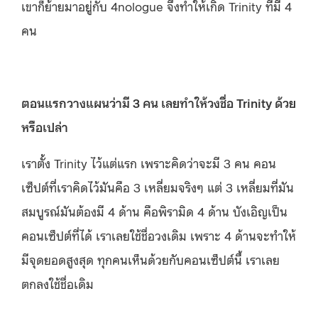
เขาก็ย้ายมาอยู่กับ 4nologue จึงทำให้เกิด Trinity ที่มี 4
คน
ตอนแรกวางแผนว่ามี
3
คน
เลยทำให้วงชื่อ
Trinity
ด้วย
หรือเปล่า
เราตั้ง Trinity ไว้แต่แรก เพราะคิดว่าจะมี 3 คน คอน
เซ็ปต์ที่เราคิดไว้มันคือ 3 เหลี่ยมจริงๆ แต่ 3 เหลี่ยมที่มัน
สมบูรณ์มันต้องมี 4 ด้าน คือพิรามิด 4 ด้าน บังเอิญเป็น
คอนเซ็ปต์ที่ได้ เราเลยใช้ชื่อวงเดิม เพราะ 4 ด้านจะทำให้
มีจุดยอดสูงสุด ทุกคนเห็นด้วยกับคอนเซ็ปต์นี้ เราเลย
ตกลงใช้ชื่อเดิม