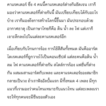
คาแรคเตอร์ ซึ่ง 4 คนนี้คาแรคเตอร์ต่างกันชัดเจน เราก็
มองว่าคาแรคเตอร์ที่ต่างกันนี้ มันเปรียบเทียบได้กับอะไร
บ้าง เราก็มองถึงการสร้างโลกนี้ขึ้นมา มันประกอบด้วย
อากาศธาตุ เป็นภาษาไทยก็คือ ดิน น้ำ ลง ไฟ แต่เราก็
เจาะลึกลงไปในแต่ละคาแรคเตอร์อีก
เมื่อเทียบกับโทนการร้อง การใช้สีสันทั้งหมด มันคืออาร์ต
ไดเรคเตอร์ที่ถูกวางไว้เป็นคอนเซ็ปต์ แต่ละคนคือดิน น้ำ
ลม ไฟ คาแรคเตอร์ที่ต่างกัน สไตล์การร้อง แฟชั่นที่ต่าง
กัน ผสมผสานอาร์ตกับเพลง และคาแรคเตอร์ของสมาชิก
กลายเป็นวง ถ้าเราฟังอัลบั้มแรก มีทั้งหมด 4 เพลง มีทุก
แนวที่เรามองว่าคนไหนเหมาะกับแนวไหน แต่ละเพลงเรา
จะให้ทุกคนจะมีซีนของตัวเอง