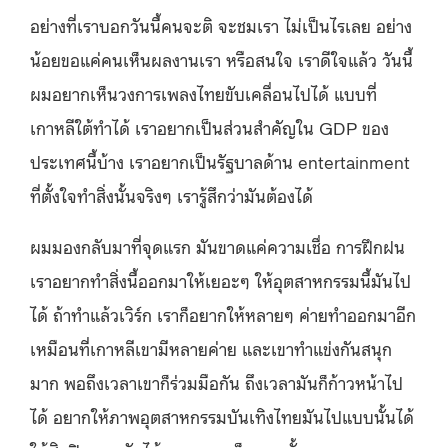
อย่างที่เราบอกวันนี้คนจะติ จะชมเรา ไม่เป็นไรเลย อย่าง
น้อยขอแค่คนเห็นผลงานเรา หรือสนใจ เราดีใจแล้ว วันนี้
ผมอยากเห็นวงการเพลงไทยขับเคลื่อนไปได้ แบบที่
เกาหลีใต้ทำได้ เราอยากเป็นส่วนสำคัญใน GDP ของ
ประเทศนี้บ้าง เราอยากเป็นรัฐบาลด้าน entertainment
ที่ตั้งใจทำสิ่งนั้นจริงๆ เรารู้สึกว่ามันต้องได้
ผมมองกลับมาที่จุดแรก มันขาดแค่ความเชื่อ การฝึกฝน
เราอยากทำสิ่งนี้ออกมาให้เยอะๆ ให้อุตสาหกรรมนี้มันไป
ได้ ถ้าทำแล้วเวิร์ก เราก็อยากให้หลายๆ ค่ายทำออกมาอีก
เหมือนที่เกาหลีเขามีหลายค่าย และเขาทำแข่งกันสนุก
มาก พอถึงเวลาเขาก็ร่วมมือกัน ถึงเวลามันก็ก้าวหน้าไป
ได้ อยากให้ภาพอุตสาหกรรมบันเทิงไทยมันไปแบบนั้นได้