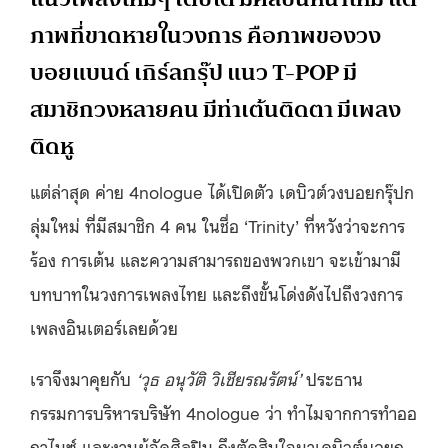
ภาพที่ขาดหายในวงการ คือภาพของวง
บอยแบนด์ เกิร์ลกรุ๊ป แนว T-POP มี
สมาชิกวงหลายคน มีท่าเต้นติดตา มีเพลง
ติดหู
แต่ล่าสุด ค่าย 4nologue ได้เปิดตัว เดบิวต์วงบอยกรุ๊ปก
ลุ่มใหม่ ที่มีสมาชิก 4 คน ในชื่อ ‘Trinity’ ที่หวังว่าจะการ
ร้อง การเต้น และความสามารถของพวกเขา จะเข้ามามี
บทบาทในวงการเพลงไทย และถึงขั้นโด่งดังไปถึงวงการ
เพลงอินเตอร์เลยด้วย
เราจึงมาคุยกับ
‘วุธ อนุวัติ วิเชียรณรัตน์’
ประธาน
กรรมการบริหารบริษัท 4nologue ว่า ทำไมจากการทำออ
กาไนซ์ และงานผู้จัดศิลปิน ถึงตัดสินใจมาเดบิวต์บอยก