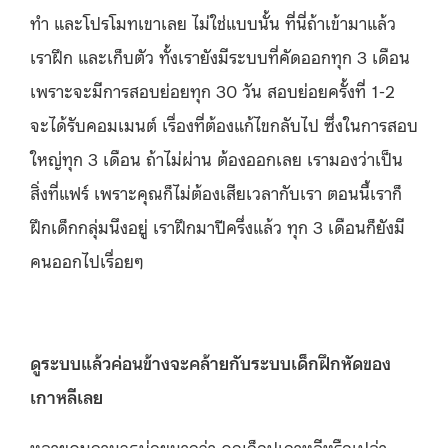
ทำ และโปรโมทเขาเลย ไม่ใช่แบบนั้น ที่นี่ถ้าเข้ามาแล้ว
เราฝึก และเก็บตัว ทั้งเรายังมีระบบที่คัดออกทุก 3 เดือน
เพราะจะมีการสอบย่อยทุก 30 วัน สอบย่อยครั้งที่ 1-2
จะได้รับคอมเมนต์ เรื่องที่ต้องแก้ไขกลับไป ซึ่งในการสอบ
ใหญ่ทุก 3 เดือน ถ้าไม่ผ่าน ต้องออกเลย เรามองว่าเป็น
สิ่งที่แฟร์ เพราะคุณก็ไม่ต้องเสียเวลากับเรา ตอนนี้เราก็
ฝึกเด็กกลุ่มนึงอยู่ เราฝึกมาปีครึ่งแล้ว ทุก 3 เดือนก็ยังมี
คนออกไปเรื่อยๆ
ดูระบบแล้วค่อนข้างจะคล้ายกับระบบเด็กฝึกหัดของ
เกาหลีเลย
หลายคนถามวุธบ่อยมากว่า คุณก็อปเกาหลีหรือเปล่า