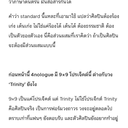
ว่าภาษาดนตรีนี้ มันสื่อสารกันได้
คำว่า standard นี้แหละที่เอามาใช้ แปลว่าศิลปินต้องร้อง
เก่ง เต้นเก่ง ไม่ใช่แค่ร้องได้ เต้นได้ ต้องธรรมชาติ ต้อง
เป็นตัวของตัวเอง นี่คือส่วนผสมที่เราคิดว่า ถ้าเป็นศิลปิน
จะต้องมีส่วนผสมแบบนี้
ก่อนหน้านี้
4nologue
มี
9×9
โปรเจ็คต์นี้
ต่างกับวง
‘Trinity’
ยังไง
9×9 เป็นแค่โปรเจ็คต์ แต่ Trinity ไม่ใช่โปรเจ็กต์ Trinity
คือศิลปินจริง เป็นการฟอร์มวงถาวร วงจะอยู่ตลอดไป
ตราบเท่าที่แฟนๆ ยังตอบรับ และตัวศิลปินยังอยากทำอยู่