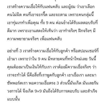
เราสร้างความเชื่อให้กับแฟนคลับ และผู้ชม ว่าเขาเลือก
คนไม่ผิด คนที่เขาจะกรี๊ด และจะตาม เพราะคนกลุ่มนี้
เขาทุ่มเททำเพื่อคุณ ทั้ง 9 คน ค่อนข้างได้รับผลตอบรับที่
ดีมาก เพราะเขาแสดงให้เห็นว่า เขาทำจริงๆ ฝึกจริงๆ มี
ความพยายามจริงๆ เพื่อแฟนคลับ
อย่างที่ 3 เราสร้างความเชื่อให้กับลูกค้า หรือสปอนเซอร์ที่
เข้ามา เพราะว่าใน 9 คน มีหลายคนที่หน้าใหม่เลย วันนี้
คุณต้องมาเป็นเงินให้กับเรา เราต้องมีความเชื่อจริงๆ ว่า
เราจะทำได้ นี่คือสิ่งที่เราพูดกับลูกค้า เขาเชื่อเรา และมา
ซัพพอร์ตเรา พอความเชื่อตรง 3 ส่วนนี้มันเกิด มันเลยรัน
วงการได้ จึงเกิด 9×9 มันถึงได้รับการตอบรับ และสำเร็จ
แบบนั้น