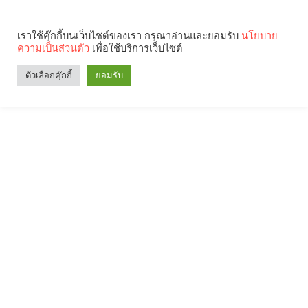
เราใช้คุ๊กกี้บนเว็บไซต์ของเรา กรุณาอ่านและยอมรับ
นโยบาย
ความเป็นส่วนตัว
เพื่อใช้บริการเว็บไซต์
ตัวเลือกคุ๊กกี้
ยอมรับ
Search
Categories
คุณกำลังอ่าน: