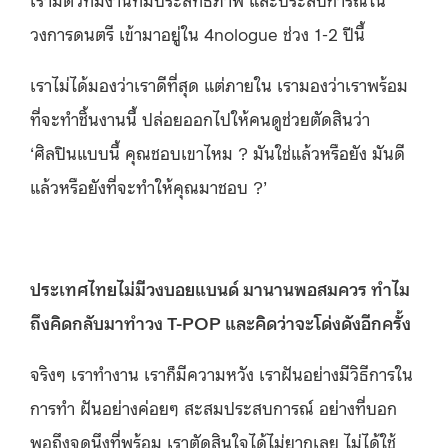
วงการดนตรี เข้ามาอยู่ใน 4nologue ช่วง 1-2 ปีนี้
เราไม่ได้มองว่าเราดีที่สุด แต่ภายใน เรามองว่าเราพร้อม
ที่จะทำชิ้นงานนี้ ปล่อยออกไปให้คนดูช่วยตัดสินว่า
‘ศิลปินแบบนี้ คุณชอบเขาไหม ? มันใช่แล้วหรือยัง มันดี
แล้วหรือยังที่จะทำให้คุณมาชอบ ?’
ประเทศไทยไม่มีวงบอยแบนด์
มานานพอสมควร
ทำไม
ถึงคิดกลับมาทำวง
T-POP
และคิดว่าจะโด่งดังอีกครั้ง
จริงๆ เราทำงาน เราก็มีความหวัง เราฝันอย่างมีวิธีการใน
การทำ ฝันอย่างค่อยๆ สะสมประสบการณ์ อย่างที่บอก
พอถึงจุดนึงที่พร้อม เราตัดสินใจได้ไม่ยากเลย ไม่ได้ใช้