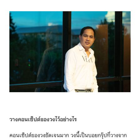
วางคอนเซ็ปต์ของวงไว้อย่างไร
คอนเซ็ปต์ของวงชัดเจนมาก วงนี้เป็นบอยกรุ๊ปที่วางจาก