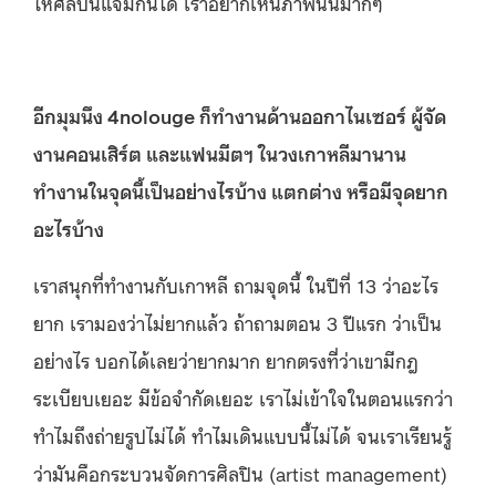
ให้ศิลปินแจมกันได้ เราอยากเห็นภาพนั้นมากๆ
อีกมุมนึง
4nolouge
ก็ทำงานด้านออกาไนเซอร์
ผู้จัด
งานคอนเสิร์ต
และแฟนมีตฯ
ในวงเกาหลีมานาน
ทำงานในจุดนี้เป็นอย่างไรบ้าง
แตกต่าง
หรือมีจุดยาก
อะไรบ้าง
เราสนุกที่ทำงานกับเกาหลี ถามจุดนี้ ในปีที่ 13 ว่าอะไร
ยาก เรามองว่าไม่ยากแล้ว ถ้าถามตอน 3 ปีแรก ว่าเป็น
อย่างไร บอกได้เลยว่ายากมาก ยากตรงที่ว่าเขามีกฎ
ระเบียบเยอะ มีข้อจำกัดเยอะ เราไม่เข้าใจในตอนแรกว่า
ทำไมถึงถ่ายรูปไม่ได้ ทำไมเดินแบบนี้ไม่ได้ จนเราเรียนรู้
ว่ามันคือกระบวนจัดการศิลปิน (artist management)