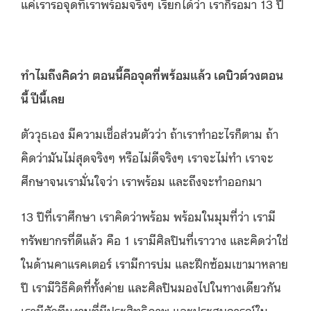
แค่เรารอจุดที่เราพร้อมจริงๆ เรียกได้ว่า เราก็รอมา 13 ปี
ทำไมถึงคิดว่า
ตอนนี้คือจุดที่พร้อมแล้ว
เดบิวต์วงตอน
นี้
ปีนี้เลย
ตัววุธเอง มีความเชื่อส่วนตัวว่า ถ้าเราทำอะไรก็ตาม ถ้า
คิดว่ามันไม่สุดจริงๆ หรือไม่ดีจริงๆ เราจะไม่ทำ เราจะ
ศึกษาจนเรามั่นใจว่า เราพร้อม และถึงจะทำออกมา
13 ปีที่เราศึกษา เราคิดว่าพร้อม พร้อมในมุมที่ว่า เรามี
ทรัพยากรที่ดีแล้ว คือ 1 เรามีศิลปินที่เราวาง และคิดว่าใช่
ในด้านคาแรคเตอร์ เรามีการบ่ม และฝึกซ้อมเขามาหลาย
ปี เรามีวิธีคิดที่ทั้งค่าย และศิลปินมองไปในทางเดียวกัน
เรามีตัวทีมงานที่มีประสิทธิภาพ และประสบการณ์ใน