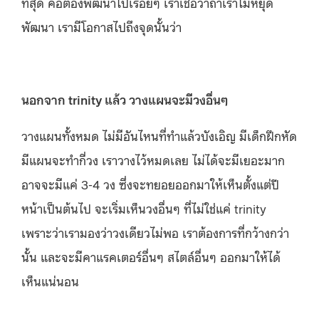
ที่สุด คือต้องพัฒนาไปเรื่อยๆ เราเชื่อว่าถ้าเราไม่หยุด
พัฒนา เรามีโอกาสไปถึงจุดนั้นว่า
นอกจาก
trinity
แล้ว
วางแผนจะมีวงอื่นๆ
วางแผนทั้งหมด ไม่มีอันไหนที่ทำแล้วบังเอิญ มีเด็กฝึกหัด
มีแผนจะทำกี่วง เราวางไว้หมดเลย ไม่ได้จะมีเยอะมาก
อาจจะมีแค่ 3-4 วง ซึ่งจะทยอยออกมาให้เห็นตั้งแต่ปี
หน้าเป็นต้นไป จะเริ่มเห็นวงอื่นๆ ที่ไม่ใช่แค่ trinity
เพราะว่าเรามองว่าวงเดียวไม่พอ เราต้องการที่กว้างกว่า
นั้น และจะมีคาแรคเตอร์อื่นๆ สไตล์อื่นๆ ออกมาให้ได้
เห็นแน่นอน