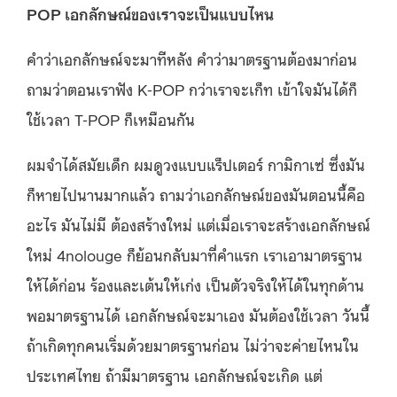
POP
เอกลักษณ์ของเราจะเป็นแบบไหน
คำว่าเอกลักษณ์จะมาทีหลัง คำว่ามาตรฐานต้องมาก่อน
ถามว่าตอนเราฟัง K-POP กว่าเราจะเก็ท เข้าใจมันได้ก็
ใช้เวลา T-POP ก็เหมือนกัน
ผมจำได้สมัยเด็ก ผมดูวงแบบแร็ปเตอร์ กามิกาเซ่ ซึ่งมัน
ก็หายไปนานมากแล้ว ถามว่าเอกลักษณ์ของมันตอนนี้คือ
อะไร มันไม่มี ต้องสร้างใหม่ แต่เมื่อเราจะสร้างเอกลักษณ์
ใหม่ 4nolouge ก็ย้อนกลับมาที่คำแรก เราเอามาตรฐาน
ให้ได้ก่อน ร้องและเต้นให้เก่ง เป็นตัวจริงให้ได้ในทุกด้าน
พอมาตรฐานได้ เอกลักษณ์จะมาเอง มันต้องใช้เวลา วันนี้
ถ้าเกิดทุกคนเริ่มด้วยมาตรฐานก่อน ไม่ว่าจะค่ายไหนใน
ประเทศไทย ถ้ามีมาตรฐาน เอกลักษณ์จะเกิด แต่