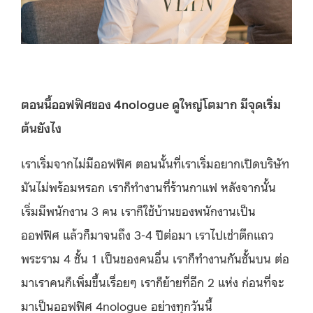
ตอนนี้ออฟฟิศของ
4nologue
ดูใหญ่โตมาก
มี
จุดเริ่ม
ต้นยังไง
เราเริ่มจากไม่มีออฟฟิศ ตอนนั้นที่เราเริ่มอยากเปิดบริษัท
มันไม่พร้อมหรอก เราก็ทำงานที่ร้านกาแฟ หลังจากนั้น
เริ่มมีพนักงาน 3 คน เราก็ใช้บ้านของพนักงานเป็น
ออฟฟิศ แล้วก็มาจนถึง 3-4 ปีต่อมา เราไปเช่าตึกแถว
พระราม 4 ชั้น 1 เป็นของคนอื่น เราก็ทำงานกันชั้นบน ต่อ
มาเราคนก็เพิ่มขึ้นเรื่อยๆ เราก็ย้ายที่อีก 2 แห่ง ก่อนที่จะ
มาเป็นออฟฟิศ 4nologue อย่างทุกวันนี้