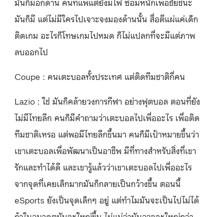
มันก็มีอีกด้าน คนที่แพ้แต่ยังมีไฟ ซ้อมหนักเพื่อชัยชนะ
มันก็มี แต่ไม่มีใครไปเจาะจงมองด้านนั้น สื่อตีแผ่แค่เด็ก
ติดเกม อะไรก็โทษเกมไปหมด ก็ไม่แปลกที่จะมีแต่ภาพ
ลบออกไป
Coupe : คนเตะบอลทั้งประเทศ แต่ติดทีมชาติกี่คน
Lazio : ใช่ มันก็คล้ายวงการกีฬา อย่างฟุตบอล ตอนที่ยัง
ไม่มีไทยลีก คนก็มีคำถามว่าเตะบอลไปเพื่ออะไร เพื่อติด
ทีมชาติเหรอ แต่พอมีไทยลีกขึ้นมา คนก็มีเป้าหมายขึ้นว่า
เขาเตะบอลเพื่อพัฒนาเป็นอาชีพ มีที่ทางสำหรับสิ่งที่เขา
รักและทำได้ดี และเขารู้แล้วว่าเขาเตะบอลไปเพื่ออะไร
จากจุดที่เคยเล็กมากมันก็กลายเป็นกว้างขึ้น ตอนนี้
eSports ยังเป็นจุดเล็กๆ อยู่ แต่ทำไมมันจะเป็นไปไม่ได้
ถ้าในอนาคตมันจะใหญ่ขึ้น ไม่แน่ว่ามันอาจจะใหญ่กว่า