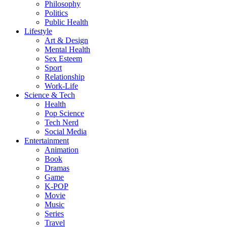
Philosophy
Politics
Public Health
Lifestyle
Art & Design
Mental Health
Sex Esteem
Sport
Relationship
Work-Life
Science & Tech
Health
Pop Science
Tech Nerd
Social Media
Entertainment
Animation
Book
Dramas
Game
K-POP
Movie
Music
Series
Travel