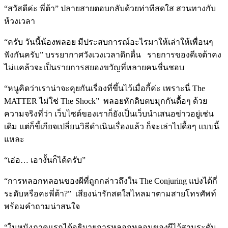
“สวัสดีค่ะ พี่ต้า” ปลายสายตอบกลับด้วยท่าทีสดใส สวนทางกับ
ห้วงเวลา
“ครับ วันนี้น้องพลอย มีประสบการณ์อะไรมาให้เล่าให้เพื่อนๆ
ฟังกันครับ” บรรยากาศวังเวงเวลาดึกดื่น รายการของดีเจต้าคง
ไม่แคล้วจะเป็นรายการสยองขวัญที่หลายคนชื่นชอบ
“หนูคิดว่าเราน่าจะคุยกันเรื่องที่ขึ้นไว้เมื่อกี้ค่ะ เพราะนี่ The
MATTER ไม่ใช่ The Shock” พลอยหักดิบตบมุกกันดื้อๆ ด้วย
ความจริงที่ว่า เว็บไซต์ของเราก็ยังเป็นเว็บนำเสนอข่าวอยู่เช่น
เดิม แต่ก็ขี้เกียจเปลี่ยนวิธีดำเนินเรื่องแล้ว ก็จะเล่าไปดื้อๆ แบบนี้
แหละ
“เอ่อ… เอางั้นก็ได้ครับ”
“การหลอกหลอนของผีที่ถูกกล่าวถึงใน The Conjuring แบ่งได้กี่
ระดับหรือคะพี่ต้า?” เสียงน่ารักสดใสไหลมาตามสายโทรศัพท์
พร้อมคำถามน่าสนใจ
“ในหนังภาคแรกได้อธิบายการหลอกหลอนของผีไว้สามระดับ