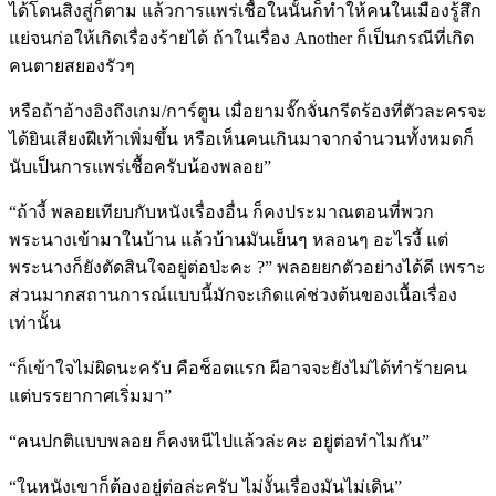
ได้โดนสิงสู่ก็ตาม แล้วการแพร่เชื้อในนั้นก็ทำให้คนในเมืองรู้สึก
แย่จนก่อให้เกิดเรื่องร้ายได้ ถ้าในเรื่อง Another ก็เป็นกรณีที่เกิด
คนตายสยองรัวๆ
หรือถ้าอ้างอิงถึงเกม/การ์ตูน เมื่อยามจั๊กจั่นกรีดร้องที่ตัวละครจะ
ได้ยินเสียงฝีเท้าเพิ่มขึ้น หรือเห็นคนเกินมาจากจำนวนทั้งหมดก็
นับเป็นการแพร่เชื้อครับน้องพลอย”
“ถ้างี้ พลอยเทียบกับหนังเรื่องอื่น ก็คงประมาณตอนที่พวก
พระนางเข้ามาในบ้าน แล้วบ้านมันเย็นๆ หลอนๆ อะไรงี้ แต่
พระนางก็ยังตัดสินใจอยู่ต่อป่ะคะ ?” พลอยยกตัวอย่างได้ดี เพราะ
ส่วนมากสถานการณ์แบบนี้มักจะเกิดแค่ช่วงต้นของเนื้อเรื่อง
เท่านั้น
“ก็เข้าใจไม่ผิดนะครับ คือช็อตแรก ผีอาจจะยังไม่ได้ทำร้ายคน
แต่บรรยากาศเริ่มมา”
“คนปกติแบบพลอย ก็คงหนีไปแล้วล่ะคะ อยู่ต่อทำไมกัน”
“ในหนังเขาก็ต้องอยู่ต่อล่ะครับ ไม่งั้นเรื่องมันไม่เดิน”