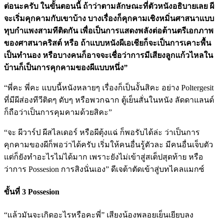
ต่อนะครับ ในขั้นตอนนี้ ถ้าว่าตามลักษณะที่ตัวหนังอธิบายเลย ผี
จะเริ่มคุกคามกับเขาบ้าง บางเรื่องก็คุกคามเชิงหมิ่นศาสนาแบบ
ทุบกำแพงสามทีติดกัน เพื่อเป็นการแสดงพลังต่อต้านตรีเอกภาพ
ของศาสนาคริสต์ หรือ ถ้าแบบหนังผีเอเชียก็จะเป็นการเคาะพื้น
เป็นทำนอง หรือบางคนก็อาจจะเชื่อว่าการมีเสียงลูกแก้วไหลใน
บ้านก็เป็นการคุกคามของผีแบบหนึ่ง”
“พี่คะ พี่คะ แบบนี้หนังหลายๆ เรื่องก็เป็นงั้นสิคะ อย่าง Poltergesit
ที่มีผีส่องทีวีติดๆ ดับๆ หรือพวกฉาก ตู้เย็นสั่นในหนัง ลัดดาแลนด์
ก็ถือว่าเป็นการคุมคามด้วยสิคะ”
“จะ ผีวาร์ป ผีสไลเดอร์ หรือผีตุ้งแฉ่ ก็พอรับได้ล่ะ ว่าเป็นการ
คุกคามของผีก็พอว่าได้ครับ เริ่มให้คนอื่นรู้ตัวละ มีคนอื่นเจ็บตัว
แต่ก็ยังทำอะไรไม่ได้มาก เพราะยังไม่เข้าสู่สเต็ปสุดท้าย หรือ
ว่าการ Possesion การสิงนั่นเอง” ดีเจต้าตัดเข้าสู่บทไคลแมกซ์
ขั้นที่ 3 Possesion
“แล้วมันจะเกิดอะไรหรือคะพี่” เสียงน้องพลอยเย็นเยียบลง