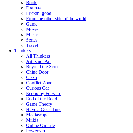
Book
Dramas
Frickin’ good
From the other side of the world
Game
Movie
Music
Series
Travel
Thinkers
All Thinkers
Art is not Art
Beyond the Screen
China Door
Clash
Conflict Zone
Curious Cat
Economy Forward
End of the Road
Game Theory
Have a Geek Time
Mediascape
Miikia
Online On Life
Powerism