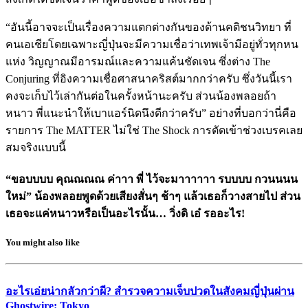
“อันนี้อาจจะเป็นเรื่องความแตกต่างกันของด้านคติชนวิทยา ที่
คนเอเชียโดยเฉพาะญี่ปุ่นจะมีความเชื่อว่าเทพเจ้ามีอยู่ทั่วทุกหน
แห่ง วิญญาณมีอารมณ์และความแค้นชัดเจน ซึ่งต่าง The
Conjuring ที่อิงความเชื่อศาสนาคริสต์มากกว่าครับ ซึ่งวันนี้เรา
คงจะเก็บไว้เล่ากันต่อในครั้งหน้านะครับ ส่วนน้องพลอยถ้า
หนาว พี่แนะนำให้เบาแอร์นิดนึงดีกว่าครับ” อย่างที่บอกว่านี่คือ
รายการ The MATTER ไม่ใช่ The Shock การตัดเข้าช่วงเบรคเลย
สมจริงแบบนี้
“ขอบบบบ คุณณณณ ค่าาา พี่ ไว้จะมาาาาาา รบบบบ กวนนนน
ใหม่” น้องพลอยพูดด้วยเสียงสั่นๆ ช้าๆ แล้วเธอก็วางสายไป ส่วน
เธอจะแค่หนาวหรือเป็นอะไรนั้น… วิ่งดิ เอ๋ รออะไร!
You might also like
อะไรเอ่ยน่ากลัวกว่าผี? สำรวจความเจ็บปวดในสังคมญี่ปุ่นผ่าน
Ghostwire: Tokyo