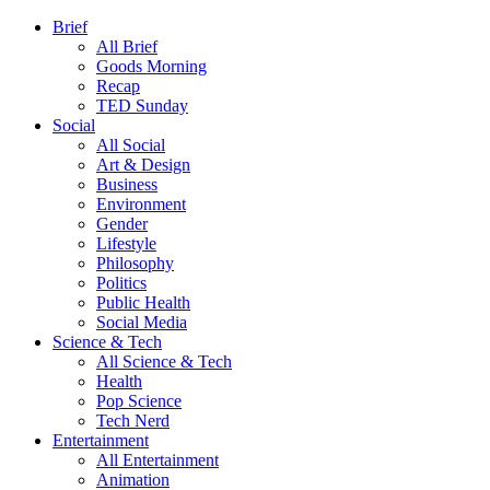
Brief
All Brief
Goods Morning
Recap
TED Sunday
Social
All Social
Art & Design
Business
Environment
Gender
Lifestyle
Philosophy
Politics
Public Health
Social Media
Science & Tech
All Science & Tech
Health
Pop Science
Tech Nerd
Entertainment
All Entertainment
Animation