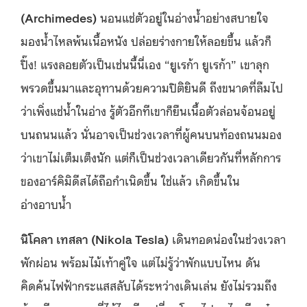
(Archimedes)
นอนแช่ตัวอยู่ในอ่างน้ำอย่างสบายใจ
มองน้ำไหลพ้นเนื้อหนัง ปล่อยร่างกายให้ลอยขึ้น แล้วก็
ปิ๊ง! แรงลอยตัวเป็นเช่นนี้นี่เอง “ยูเรก้า ยูเรก้า” เขาลุก
พรวดขึ้นมาและอุทานด้วยความปิติยินดี ถึงขนาดที่ลืมไป
ว่าเพิ่งแช่น้ำในอ่าง รู้ตัวอีกทีเขาก็ยืนเนื้อตัวล่อนจ้อนอยู่
บนถนนแล้ว นั่นอาจเป็นช่วงเวลาที่ผู้คนบนท้องถนนมอง
ว่าเขาไม่เต็มเต็งนัก แต่ก็เป็นช่วงเวลาเดียวกันที่หลักการ
ของอาร์คิมิดีสได้ถือกำเนิดขึ้น ใช่แล้ว เกิดขึ้นใน
อ่างอาบน้ำ
นิโคลา เทสลา (Nikola Tesla
)
เดินทอดน่องในช่วงเวลา
พักผ่อน พร้อมไม้เท้าคู่ใจ แต่ไม่รู้ว่าพักแบบไหน ดัน
คิดค้นไฟฟ้ากระแสสลับได้ระหว่างเดินเล่น ยังไม่รวมถึง