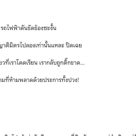
รถไฟฟ้าดันขัดข้องซะงั้น
นญาติมิตรไปลองเท่านั้นแหละ ปิดเฉย
ียวที่เราโดดเรียน เรากลับถูกติ๊กขาด…
ามที่ห้ามพลาดด้วยประการทั้งปวง!