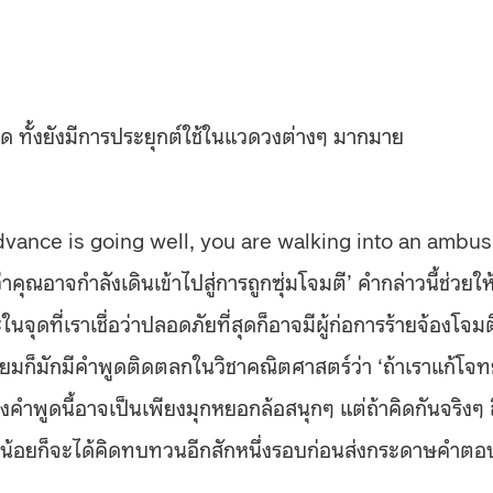
ทั้งยังมีการประยุกต์ใช้ในแวดวงต่างๆ มากมาย
advance is going well, you are walking into an ambus
่าคุณอาจกำลังเดินเข้าไปสู่การถูกซุ่มโจมตี’ คำกล่าวนี้ช่วยให
ุดที่เราเชื่อว่าปลอดภัยที่สุดก็อาจมีผู้ก่อการร้ายจ้องโจมต
มัธยมก็มักมีคำพูดติดตลกในวิชาคณิตศาสตร์ว่า ‘ถ้าเราแก้โจท
นึ่งคำพูดนี้อาจเป็นเพียงมุกหยอกล้อสนุกๆ แต่ถ้าคิดกันจริงๆ ส
่างน้อยก็จะได้คิดทบทวนอีกสักหนึ่งรอบก่อนส่งกระดาษคำตอ