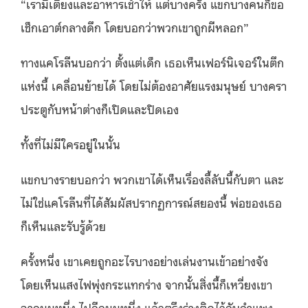
“เรามีเตียงและอาหารเช้าให้ แต่บางครั้ง แขกบางคนก็ขอ
เช็กเอาต์กลางดึก โดยบอกว่าพวกเขาถูกผีหลอก”
ทางแคโรลีนบอกว่า ตั้งแต่เด็ก เธอเห็นเฟอร์นิเจอร์ในตึก
แห่งนี้ เคลื่อนย้ายได้ โดยไม่ต้องอาศัยแรงมนุษย์ บางครา
ประตูกับหน้าต่างก็เปิดและปิดเอง
ทั้งที่ไม่มีใครอยู่ในนั้น
แขกบางรายบอกว่า พวกเขาได้เห็นเรื่องลี้ลับนี้กับตา และ
ไม่ใช่แคโรลีนที่ได้สัมผัสปรากฏการณ์สยองนี้ พ่อของเธอ
ก็เห็นและรับรู้ด้วย
ครั้งหนึ่ง เขาเคยถูกอะไรบางอย่างเล่นงานเข้าอย่างจัง
โดยเห็นแสงไฟพุ่งกระแทกร่าง จากนั้นสิ่งนี้ก็เหวี่ยงเขา
จากมุมหนึ่ง ไปอีกมุมหนึ่ง แล้วตรึงร่างติดไว้กับกำแพง