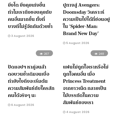
ยิ่งโต ยิ่งคุยเก่งขึ้น
ปูทางสู่ Avengers:
ทำไมเราถึงชอบคุยกับ
Doomsday วิเคราะห์
คนอื่นมากขึ้น ทั้งที่
ความเป็นไปได้ที่ซ่อนอยู่
บางทีไม่รู้จักกันด้วยซ้ำ
ใน ‘Spider-Man:
Brand New Day’
3 August 2026
5 August 2026
267
248
ปัดแอปฯ หาคู่จนล้า
แฟนไม่ถูกใจเราหรือไม่
ตอบวนซ้ำเดิมจนเบื่อ
ถูกใจคนอื่น เมื่อ
ทำยังไงถึงจะเริ่มต้น
Princess Treatment
ความสัมพันธ์กับใครสัก
จากชาวเน็ต กลายเป็น
คนได้จริงๆ นะ
ไม้บรรทัดในความ
สัมพันธ์ของเรา
6 August 2026
4 August 2026