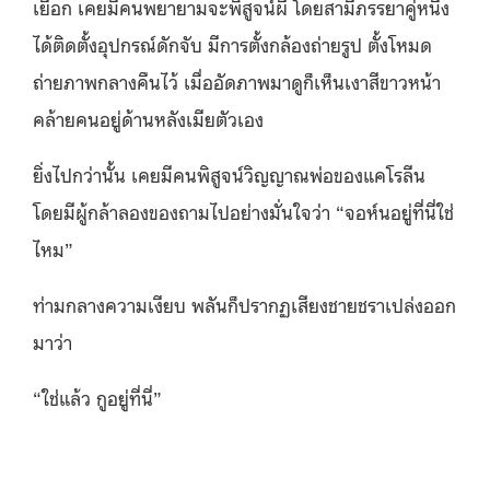
เยือก เคยมีคนพยายามจะพิสูจน์ผี โดยสามีภรรยาคู่หนึ่ง
ได้ติดตั้งอุปกรณ์ดักจับ มีการตั้งกล้องถ่ายรูป ตั้งโหมด
ถ่ายภาพกลางคืนไว้ เมื่ออัดภาพมาดูก็เห็นเงาสีขาวหน้า
คล้ายคนอยู่ด้านหลังเมียตัวเอง
ยิ่งไปกว่านั้น เคยมีคนพิสูจน์วิญญาณพ่อของแคโรลีน
โดยมีผู้กล้าลองของถามไปอย่างมั่นใจว่า “จอห์นอยู่ที่นี่ใช่
ไหม”
ท่ามกลางความเงียบ พลันก็ปรากฏเสียงชายชราเปล่งออก
มาว่า
“ใช่แล้ว กูอยู่ที่นี่”