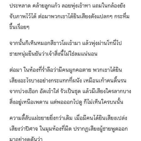
ประหลาด คล้ายลูกแก้ว ลอยพุ่งเข้าหา แถมในกล้องยัง
จับภาพไว้ได้ ต่อมาพวกเขาได้ยินเสียงดังแปลกๆ กระหึ่ม
ขึ้นเรื่อยๆ
จากนั้นก็เห็นหมอกสีขาวโผเข้ามา แล้วพุ่งผ่านโทนี่ไป
ชายหนุ่มยืนยันว่าเจ้าสิ่งนี้ไม่ใช่ลมแน่นอน
ต่อมา ในห้องที่ร่ำลือว่ามีคนผูกคอตาย พวกเขาได้ยิน
เสียงอะไรบางอย่างกระแทกที่ผนัง เหมือนเท้าคนดิ้นรน
จากบ่วงเชือก อัดเข้าใส่ รัวเป็นชุด แล้วมีเสียงใครลากบาง
สิ่งอยู่เหนือเพดาน แต่พอออกไปดู ก็ไม่เห็นใครบนนั้น
ความลี้ลับแผ่ขยายยิ่งกว่าเดิม เมื่อมีคนได้ยินเสียงเปล่ง
เสียงว่าปีศาจ ในมุมห้องที่มืด ปรากฏเสียงผู้ชายพูดออก
มาอย่างดุดันว่า