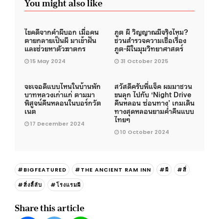
You might also like
ไขคดีจากคำผีบอก เมื่อคน
ภูต ผี วิญญาณมีจริงไหม?
ตายกลายเป็นผี มาเข้าฝัน
ชวนสำรวจความเชื่อเรื่อง
และช่วยหาตัวฆาตกร
ภูต-ผีในมุมวิทยาศาสตร์
15 May 2024
31 October 2025
จะเจอดีแบบไหนในบ้านพัก
สวัสดีครับพี่แจ็ค ผมมาชวน
บาทหลวงเก่าแก่ ตามมา
ขนลุก ไปกับ ‘Night Drive
พิสูจน์คืนหลอนในบอร์กวัต
คืนหลอน ซ่อนทาง’ เกมเดิน
เนต
ทางสุดหลอนยามค่ำคืนแบบ
ไทยๆ
17 December 2024
10 October 2024
#BIGFEATURED
#THE ANCIENT RAM INN
#ผี
#สิ่
#สิ่งลี้ลับ
#โรงแรมผี
Share this article