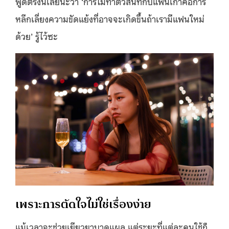
พูดตรงนี้เลยนะว่า ‘การไม่ทำตัวสนิทกับแฟนเก่าคือการ
หลีกเลี่ยงความขัดแย้งที่อาจจะเกิดขึ้นถ้าเรามีแฟนใหม่
ด้วย’ รู้ไว้ซะ
เพราะการตัดใจไม่ใช่เรื่องง่าย
แม้เวลาจะช่วยเยียวยาบาดแผล แต่ระยะที่แต่ละคนใช้ก็