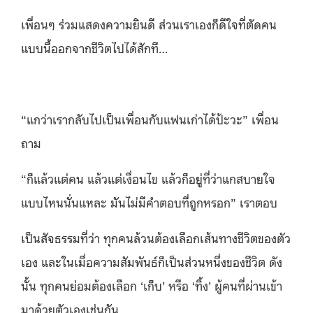
เพื่อนๆ ร่วมแสดงความยินดี ส่วนเราเองก็ดีใจที่ตัดคน
แบบนี้ออกจากชีวิตไปได้สักที…
“แกว่าเรากลับไปเป็นเพื่อนกับแฟนเก่าได้ป้ะวะ” เพื่อน
ถาม
“ก็แล้วแต่คน แล้วแต่เงื่อนไข แล้วก็อยู่ที่ว่าแกสบายใจ
แบบไหนนั่นแหละ มันไม่มีคำตอบที่ถูกหรอก” เราตอบ
เป็นสัจธรรมที่ว่า ทุกคนล้วนต้องเลือกเส้นทางชีวิตของตัว
เอง และในเมื่อความสัมพันธ์ก็เป็นส่วนหนึ่งของชีวิต ดัง
นั้น ทุกคนย่อมต้องเลือก ‘เก็บ’ หรือ ‘ทิ้ง’ ผู้คนที่ผ่านเข้า
มาด้วยตัวเองเช่นกัน