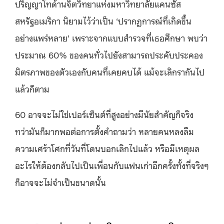
ปริญญาโทด้านจิตวิทยาแห่งมหาวิทยาลัยแคนซัส
สหรัฐอเมริกา นิยามไว้ว่าเป็น ‘ปรากฏการณ์ที่เกิดขึ้น
อย่างแพร่หลาย’ เพราะจากแบบสำรวจที่เธอศึกษา พบว่า
ประมาณ 60% ของคนทั่วไปยังสามารถประคับประคอง
มิตรภาพของตัวเองกับคนที่เคยคบได้ แม้จะเลิกรากันไป
แล้วก็ตาม
60 อาจจะไม่ใช่เปอร์เซ็นต์ที่สูงอย่างมีนัยสำคัญก็จริง
ทว่ามันก็มากพอต่อการตั้งคำถามว่า หลายคนหลงลืม
ความเศร้าโศกที่วันที่โดนบอกเลิกไปแล้ว หรือมีเหตุผล
อะไรให้ต้องกลับไปเป็นเพื่อนกับแฟนเก่าอีกครั้งทั้งที่จริงๆ
ก็อาจจะไม่จำเป็นขนาดนั้น