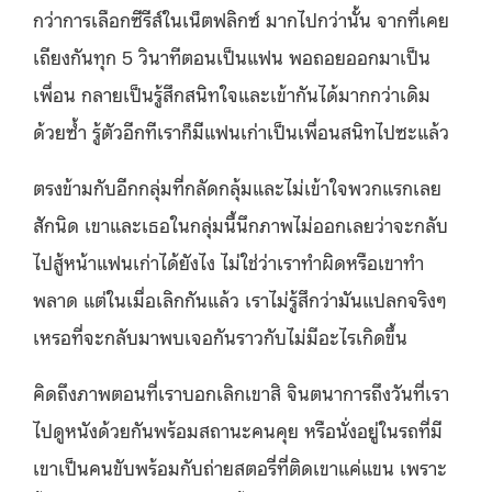
กว่าการเลือกซีรีส์ในเน็ตฟลิกซ์ มากไปกว่านั้น จากที่เคย
เถียงกันทุก 5 วินาทีตอนเป็นแฟน พอถอยออกมาเป็น
เพื่อน กลายเป็นรู้สึกสนิทใจและเข้ากันได้มากกว่าเดิม
ด้วยซ้ำ รู้ตัวอีกทีเราก็มีแฟนเก่าเป็นเพื่อนสนิทไปซะแล้ว
ตรงข้ามกับอีกกลุ่มที่กลัดกลุ้มและไม่เข้าใจพวกแรกเลย
สักนิด เขาและเธอในกลุ่มนี้นึกภาพไม่ออกเลยว่าจะกลับ
ไปสู้หน้าแฟนเก่าได้ยังไง ไม่ใช่ว่าเราทำผิดหรือเขาทำ
พลาด แต่ในเมื่อเลิกกันแล้ว เราไม่รู้สึกว่ามันแปลกจริงๆ
เหรอที่จะกลับมาพบเจอกันราวกับไม่มีอะไรเกิดขึ้น
คิดถึงภาพตอนที่เราบอกเลิกเขาสิ จินตนาการถึงวันที่เรา
ไปดูหนังด้วยกันพร้อมสถานะคนคุย หรือนั่งอยู่ในรถที่มี
เขาเป็นคนขับพร้อมกับถ่ายสตอรี่ที่ติดเขาแค่แขน เพราะ