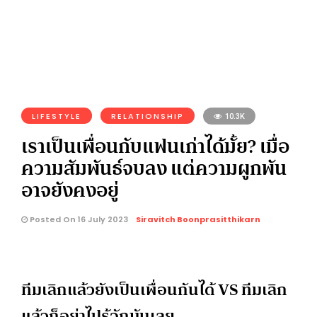
LIFESTYLE
RELATIONSHIP
10.3K
เราเป็นเพื่อนกับแฟนเก่าได้มั้ย? เมื่อ
ความสัมพันธ์จบลง แต่ความผูกพัน
อาจยังคงอยู่
Posted On 16 July 2023
Siravitch Boonprasitthikarn
ทีมเลิกแล้วยังเป็นเพื่อนกันได้ VS ทีมเลิก
แล้วก็อย่าไปรู้จักมันเลย