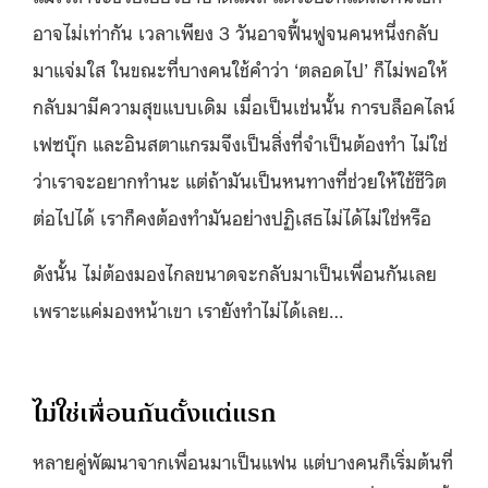
อาจไม่เท่ากัน เวลาเพียง 3 วันอาจฟื้นฟูจนคนหนึ่งกลับ
มาแจ่มใส ในขณะที่บางคนใช้คำว่า ‘ตลอดไป’ ก็ไม่พอให้
กลับมามีความสุขแบบเดิม เมื่อเป็นเช่นนั้น การบล็อคไลน์
เฟซบุ๊ก และอินสตาแกรมจึงเป็นสิ่งที่จำเป็นต้องทำ ไม่ใช่
ว่าเราจะอยากทำนะ แต่ถ้ามันเป็นหนทางที่ช่วยให้ใช้ชีวิต
ต่อไปได้ เราก็คงต้องทำมันอย่างปฏิเสธไม่ได้ไม่ใช่หรือ
ดังนั้น ไม่ต้องมองไกลขนาดจะกลับมาเป็นเพื่อนกันเลย
เพราะแค่มองหน้าเขา เรายังทำไม่ได้เลย…
ไม่ใช่เพื่อนกันตั้งแต่แรก
หลายคู่พัฒนาจากเพื่อนมาเป็นแฟน แต่บางคนก็เริ่มต้นที่