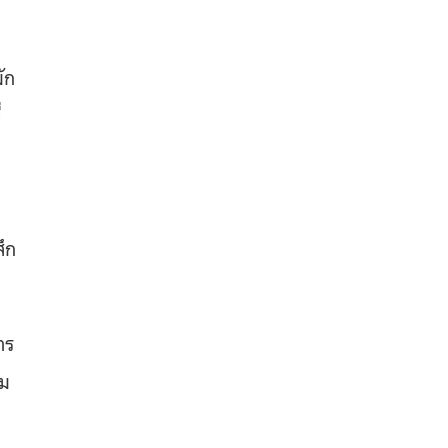
ัก
่
ึก
าร
าม
น