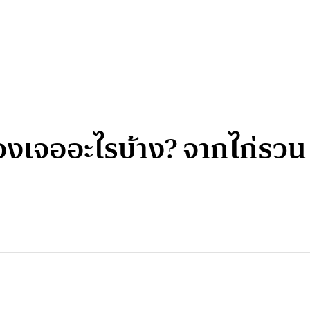
ต้องเจออะไรบ้าง? จากไก่รว