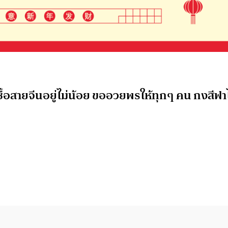
ื้อสายจีนอยู่ไม่น้อย ขออวยพรให้ทุกๆ คน กงสีฟา